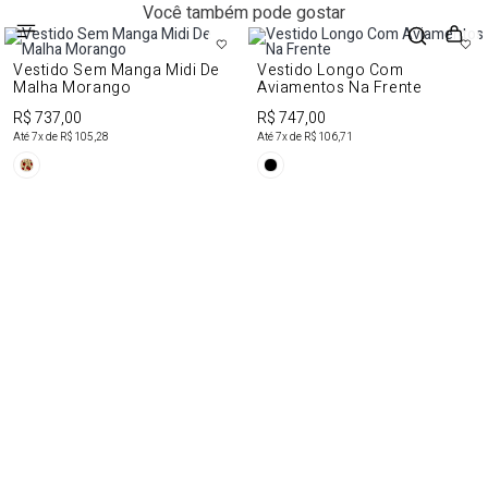
Você também pode gostar
Vestido Sem Manga Midi De
Vestido Longo Com
Malha Morango
Aviamentos Na Frente
R$ 737,00
R$ 747,00
Até
7
x de
R$ 105,28
Até
7
x de
R$ 106,71