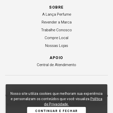
SOBRE
A Lança Perfume
Revender a Marca
Trabalhe Conosco
Compre Local
Nossas Lojas
APOIO
Central de Atendimento
Copyright © 2012-2026. Todos os direitos reservados. As fotos aqui
Nosso site utiliza cookies que melhoram sua experiência
veiculadas, logotipo e marca são de propriedade de Lança Perfume. É vedada
e personalizam os conteúdos que você visualiza.
Política
a sua reprodução, total ou parcial. Indústria e Comércio de Confecções La
de Privacidade.
Moda LTDA - CNPJ 79.653.119/0009-70 – Acesso estadual Rio Maina, nº
1925 - Vila Macarini - Criciúma/SC.
CONTINUAR E FECHAR