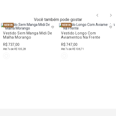
Você também pode gostar
NEW IN
NEW IN
Vestido Sem Manga Midi De
Vestido Longo Com
Malha Morango
Aviamentos Na Frente
R$ 737,00
R$ 747,00
Até
7
x de
R$ 105,28
Até
7
x de
R$ 106,71