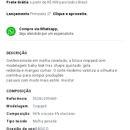
Frete Grátis
a partir de R$ 699 para todo o Brasil
Lançamento
Primavera 27.
Clique e aproveite.
Compre via Whatsapp,
Seja atendido por um especialista
DESCRIÇÃO DO PRODUTO
Confeccionada em malha canelada, a blusa cropped com
modelagem baby look traz shape ajustado, gola
redonda e mangas curtas. O corte moderno valoriza a silhueta e
contribui para compor produções
casuais com muito mais estilo. Invista!
COMPOSIÇÃO
referência
502BL009669
modelagem
Cropped
composição
96% viscose 4% elastano
tipo tecido
Malha pesada
ocasião de uso
BÁSICO