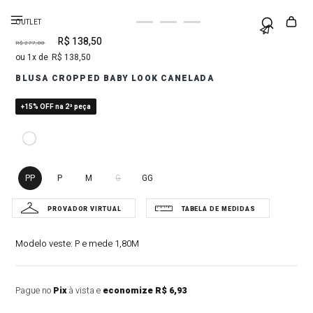
OUTLET
R$
138
,
50
R$
277
,
00
1
R$
138
,
50
BLUSA CROPPED BABY LOOK CANELADA
+15% OFF na 2ª peça
PP
P
M
G
GG
Modelo veste:
P e mede 1,80M
Pague no
Pix
à vista e
economize R$ 6,93