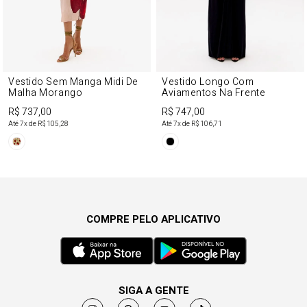
Vestido Sem Manga Midi De
Vestido Longo Com
Malha Morango
Aviamentos Na Frente
R$ 737,00
R$ 747,00
Até
7
x de
R$ 105,28
Até
7
x de
R$ 106,71
COMPRE PELO APLICATIVO
SIGA A GENTE