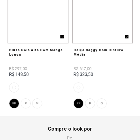
Blusa Gola Alta Com Manga
Calça Baggy Com Cintura
Longa
Média
R$ 297,00
R$ 647,00
R$ 148,50
R$ 323,50
PP
P
M
PP
P
G
Compre o look por
De: