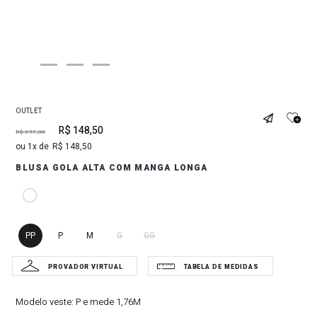
OUTLET
R$
148
,
50
R$
297
,
00
1
R$
148
,
50
BLUSA GOLA ALTA COM MANGA LONGA
PP
P
M
G
GG
Modelo veste:
P e mede 1,76M