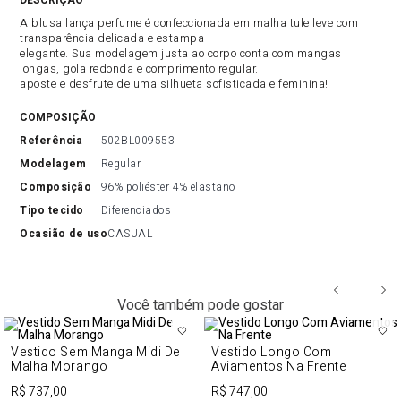
DESCRIÇÃO DO PRODUTO
A blusa lança perfume é confeccionada em malha tule leve com
transparência delicada e estampa
elegante. Sua modelagem justa ao corpo conta com mangas
longas, gola redonda e comprimento regular.
aposte e desfrute de uma silhueta sofisticada e feminina!
COMPOSIÇÃO
referência
502BL009553
modelagem
Regular
composição
96% poliéster 4% elastano
tipo tecido
Diferenciados
ocasião de uso
CASUAL
Você também pode gostar
Vestido Sem Manga Midi De
Vestido Longo Com
Malha Morango
Aviamentos Na Frente
R$ 737,00
R$ 747,00