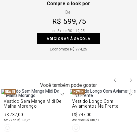
Compre o look por
De:
R$ 599,75
ou
5
x de
R$ 119,95
ADICIONAR À SACOLA
Economize
R$ 974,25
Você também pode gostar
NEW IN
NEW IN
Vestido Sem Manga Midi De
Vestido Longo Com
Malha Morango
Aviamentos Na Frente
R$ 737,00
R$ 747,00
Até
7
x de
R$ 105,28
Até
7
x de
R$ 106,71