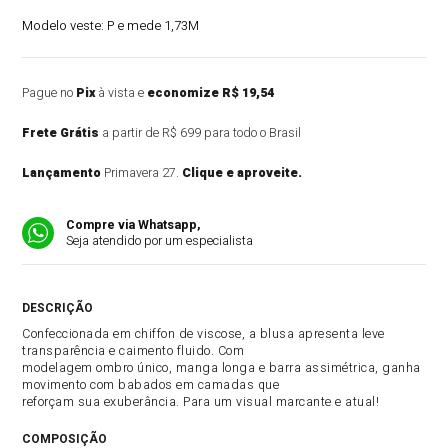
Modelo veste:
P e mede 1,73M
Pague no
Pix
à vista e
economize R$ 19,54
Frete Grátis
a partir de R$ 699 para todo o Brasil
Lançamento
Primavera 27.
Clique e aproveite.
Compre via Whatsapp,
Seja atendido por um especialista
DESCRIÇÃO DO PRODUTO
Confeccionada em chiffon de viscose, a blusa apresenta leve
transparência e caimento fluido. Com
modelagem ombro único, manga longa e barra assimétrica, ganha
movimento com babados em camadas que
reforçam sua exuberância. Para um visual marcante e atual!
COMPOSIÇÃO