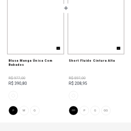
Blusa Manga Única Com
Short Fluido Cintura Alta
Babados
R$ 977,00
R$ 597,00
R$ 390,80
R$ 208,95
P
M
G
PP
P
G
GG