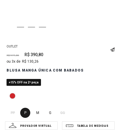
OUTLET
R$
390
,
80
R$
977
,
00
3
R$
130
,
26
BLUSA MANGA ÚNICA COM BABADOS
+15% OFF na 2ª peça
PP
P
M
G
GG