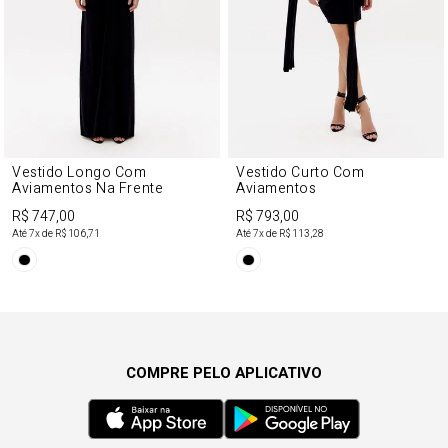
Vestido Longo Com
Vestido Curto Com
Aviamentos Na Frente
Aviamentos
R$ 747,00
R$ 793,00
Até
7
x de
R$ 106,71
Até
7
x de
R$ 113,28
COMPRE PELO APLICATIVO