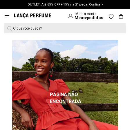
OUTLET: Até 65% OFF + 15% na 2ª peça. Confira >
LANÇAMENTO PRIMAVERA 27. Clique e aproveite.
O que você busca?
PÁGINA NÃO
ENCONTRADA