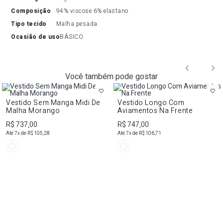
composição
94% viscose 6% elastano
tipo tecido
Malha pesada
ocasião de uso
BÁSICO
Você também pode gostar
Vestido Sem Manga Midi De
Vestido Longo Com
Malha Morango
Aviamentos Na Frente
R$ 737,00
R$ 747,00
Até
7
x de
R$ 105,28
Até
7
x de
R$ 106,71