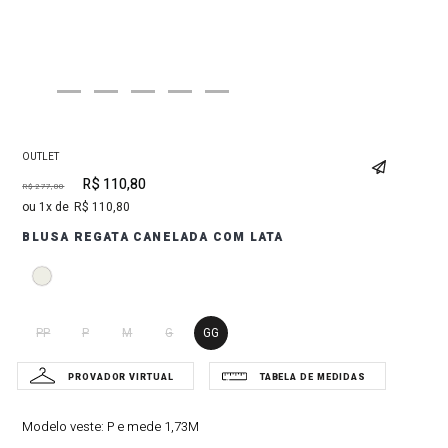
OUTLET
R$
110
,
80
R$
277
,
00
1
R$
110
,
80
BLUSA REGATA CANELADA COM LATA
PP
P
M
G
GG
Modelo veste:
P e mede 1,73M