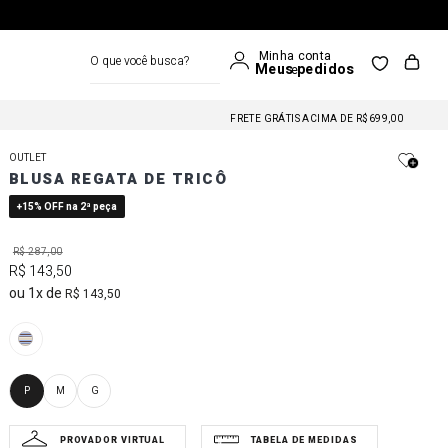
O que você busca?
FRETE GRÁTIS NAS COMPRAS A PARTIR DE R$699
FRETE GRÁTIS ACIMA DE R$699,00
FRETE GRÁTIS NAS COMPRAS A PARTIR DE R$699
OUTLET
FRETE GRÁTIS ACIMA DE R$699,00
BLUSA REGATA DE TRICÔ
FRETE GRÁTIS NAS COMPRAS A PARTIR DE R$699
+15% OFF na 2ª peça
R$
287
,
00
R$
143
,
50
1
R$
143
,
50
P
M
G