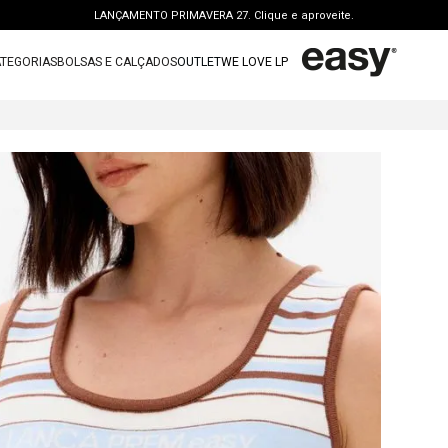
LANÇAMENTO PRIMAVERA 27. Clique e aproveite.
PERSONAL SHOPPER | garanta benefícios exclusivos. CONSULTAR >
TEGORIAS
BOLSAS E CALÇADOS
OUTLET
WE LOVE LP
FRETE GRÁTIS | a partir de R$ 699. APROVEITAR >
TERMOS MAIS BUSCADOS
OUTLET: ATÉ 65% OFF + 15 OFF NA 2ª PEÇA. Compre Agora >
1
º
vestido
LANÇAMENTO PRIMAVERA 27. Clique e aproveite.
2
º
bolsa
3
º
calca jeans
4
º
blusa
5
º
calca
6
º
vestido curto
7
º
bota
8
º
t shirt
9
º
regata
10
º
tenis