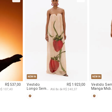
M
G
PP
P
NEW IN
NEW IN
R$ 537,00
Vestido
R$ 1.923,00
Vestido Se
Longo Sem
Manga Midi
R$ 107,40
Até
8
x de
R$ 240,37
Alças De
De Malha
Chiffon
Morango
Morango