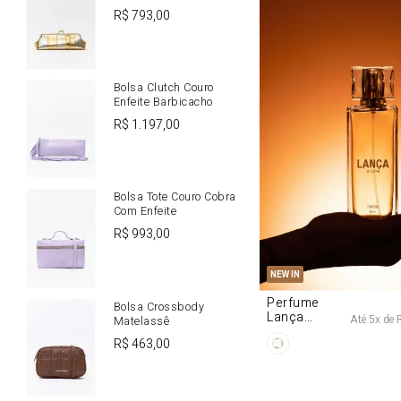
R$
793
,
00
Bolsa Clutch Couro
Enfeite Barbicacho
R$
1
.
197
,
00
Bolsa Tote Couro Cobra
Com Enfeite
R$
993
,
00
U
NEW IN
Perfume
Bolsa Crossbody
Lança
Até
5
x de
Matelassê
Origine 50ml
R$
463
,
00