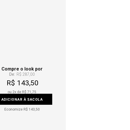
Compre o look por
De:
R$ 287,00
R$ 143,50
ou
2
x de
R$ 71,75
ADICIONAR À SACOLA
Economize
R$ 143,50