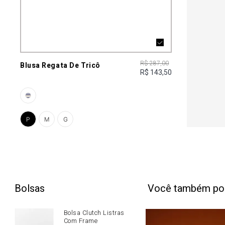
R$ 287,00
Blusa Regata De Tricô
R$ 143,50
P
M
G
Bolsas
Você também po
Bolsa Clutch Listras
Com Frame