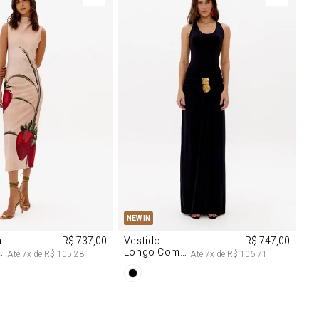
M
G
PP
P
M
G
NEW IN
m
R$ 737,00
Vestido
R$ 747,00
Longo Com
Até
7
x de
R$ 105,28
Até
7
x de
R$ 106,71
Aviamentos
Na Frente