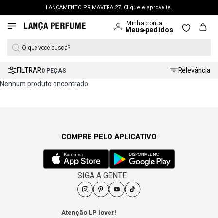
LANÇAMENTO PRIMAVERA 27. Clique e aproveite.
FRETE GRÁTIS | a partir de R$ 699. APROVEITAR >
PERSONAL SHOPPER | garanta benefícios exclusivos. CONSULTAR >
O que você busca?
OUTLET: Até 65% OFF + 15% na 2ª peça. Confira >
LANÇAMENTO PRIMAVERA 27. Clique e aproveite.
FILTRAR
Relevância
0
PEÇAS
Nenhum produto encontrado
COMPRE PELO APLICATIVO
SIGA A GENTE
Atenção LP lover!