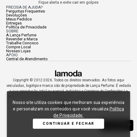
Fique alerta e evite cair em golpes
PRECISA DE AJUDA?
Perguntas Frequentes
Devoluções
Meus Pedidos
Entregas
Política de Privacidade
SOBRE
A Lança Perfume
Revender a Marca
Trabalhe Conosco
Compre Local
Nossas Lojas
APOIO
Central de Atendimento
Copyright © 2012-2026. Todos os direitos reservados. As fotos aqui
veiculadas, logotipo e marca são de propriedade de Lança Perfume. É vedada
a sua reprodução, total ou parcial. Indústria e Comércio de Confecções La
Moda LTDA - CNPJ 79.653.119/0009-70 – Acesso estadual Rio Maina, nº
Nosso site utiliza cookies que melhoram sua experiência
1925 - Vila Macarini - Criciúma/SC.
e personalizam os conteúdos que você visualiza.
Política
de Privacidade.
CONTINUAR E FECHAR
WHATSAPP