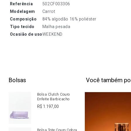
referência
502CF003306
modelagem
Carrot
composição
84% algodão 16% poliéster
tipo tecido
Malha pesada
ocasião de uso
WEEKEND
Bolsas
Você também po
Bolsa Clutch Couro
Enfeite Barbicacho
R$
1
.
197
,
00
Bolsa Tote Couro Cobra