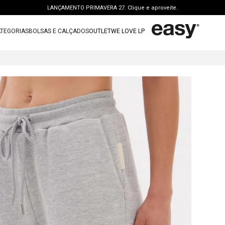
LANÇAMENTO PRIMAVERA 27. Clique e aproveite.
PERSONAL SHOPPER | garanta benefícios exclusivos. CONSULTAR >
TEGORIAS
BOLSAS E CALÇADOS
OUTLET
WE LOVE LP
FRETE GRÁTIS | a partir de R$ 699. APROVEITAR >
TERMOS MAIS BUSCADOS
OUTLET: ATÉ 65% OFF + 15 OFF NA 2ª PEÇA. Compre Agora >
1
º
vestido
LANÇAMENTO PRIMAVERA 27. Clique e aproveite.
2
º
bolsa
3
º
calca jeans
4
º
blusa
5
º
calca
6
º
bota
7
º
vestido curto
8
º
t shirt
9
º
saia
10
º
tenis