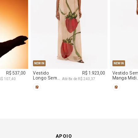
M
G
PP
P
NEW IN
NEW IN
R$ 537,00
Vestido
R$ 1.923,00
Vestido Se
Longo Sem
Manga Midi
R$ 107,40
Até
8
x de
R$ 240,37
Alças De
De Malha
Chiffon
Morango
Morango
APOIO