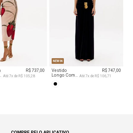
M
G
PP
P
M
G
NEW IN
m
R$ 737,00
Vestido
R$ 747,00
Longo Com
Até
7
x de
R$ 105,28
Até
7
x de
R$ 106,71
Aviamentos
Na Frente
COMPRE PELO APLICATIVO