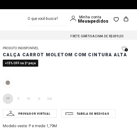
O que você busca?
FRETE GRÁTIS NAS COMPRAS A PARTIR DE R$699
FRETE GRÁTIS ACIMA DE R$699,00
FRETE GRÁTIS NAS COMPRAS A PARTIR DE R$699
PRODUTO INDISPONÍVEL
FRETE GRÁTIS ACIMA DE R$699,00
CALÇA CARROT MOLETOM COM CINTURA ALTA
FRETE GRÁTIS NAS COMPRAS A PARTIR DE R$699
+15% OFF na 2ª peça
PP
P
M
G
GG
Modelo veste:
P e mede 1,79M