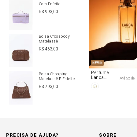
Com Enfeite
R$
993
,
00
Bolsa Crossbody
Matelassê
R$
463
,
00
U
NEW IN
Perfume
Bolsa Shopping
Lança
Até
5
x de
Matelassê E Enfeite
Origine 50ml
R$
793
,
00
PRECISA DE AJUDA?
SOBRE