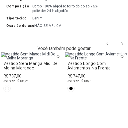
composição
Corpo 100% algodão forro do bolso 76% 
poliéster 24% algodão
tipo tecido
Denim
ocasião de uso
NÃO SE APLICA
Você também pode gostar
Vestido Sem Manga Midi De
Vestido Longo Com
Malha Morango
Aviamentos Na Frente
R$ 737,00
R$ 747,00
Até
7
x de
R$ 105,28
Até
7
x de
R$ 106,71