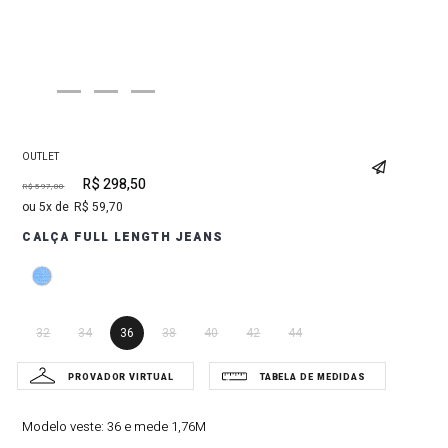
OUTLET
R$
298
,
50
R$
597
,
00
5
R$
59
,
70
CALÇA FULL LENGTH JEANS
32
34
36
38
40
42
44
Modelo veste:
36 e mede 1,76M