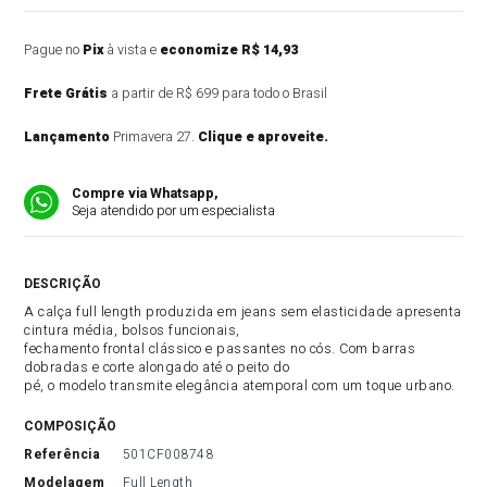
Pague no
Pix
à vista e
economize R$ 14,93
Frete Grátis
a partir de R$ 699 para todo o Brasil
Lançamento
Primavera 27.
Clique e aproveite.
Compre via Whatsapp,
Seja atendido por um especialista
DESCRIÇÃO DO PRODUTO
A calça full length produzida em jeans sem elasticidade apresenta
cintura média, bolsos funcionais,
fechamento frontal clássico e passantes no cós. Com barras
dobradas e corte alongado até o peito do
pé, o modelo transmite elegância atemporal com um toque urbano.
COMPOSIÇÃO
referência
501CF008748
modelagem
Full Length