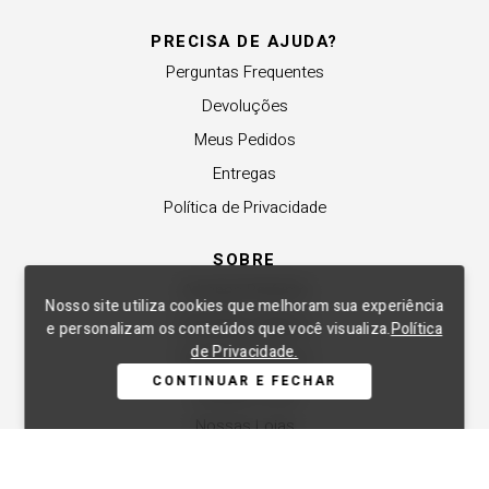
PRECISA DE AJUDA?
Perguntas Frequentes
Devoluções
Meus Pedidos
Entregas
Política de Privacidade
SOBRE
A Lança Perfume
Nosso site utiliza cookies que melhoram sua experiência
Revender a Marca
e personalizam os conteúdos que você visualiza.
Política
de Privacidade.
Trabalhe Conosco
CONTINUAR E FECHAR
Compre Local
Nossas Lojas
APOIO