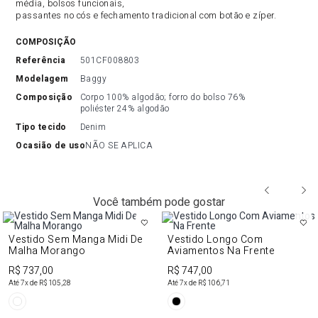
média, bolsos funcionais,
passantes no cós e fechamento tradicional com botão e zíper.
COMPOSIÇÃO
referência
501CF008803
modelagem
Baggy
composição
Corpo 100% algodão; forro do bolso 76% 
poliéster 24% algodão
tipo tecido
Denim
ocasião de uso
NÃO SE APLICA
Você também pode gostar
Vestido Sem Manga Midi De
Vestido Longo Com
Malha Morango
Aviamentos Na Frente
R$ 737,00
R$ 747,00
Até
7
x de
R$ 105,28
Até
7
x de
R$ 106,71