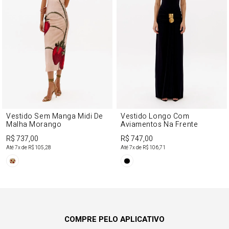
Vestido Sem Manga Midi De
Vestido Longo Com
Malha Morango
Aviamentos Na Frente
R$ 737,00
R$ 747,00
Até
7
x de
R$ 105,28
Até
7
x de
R$ 106,71
COMPRE PELO APLICATIVO