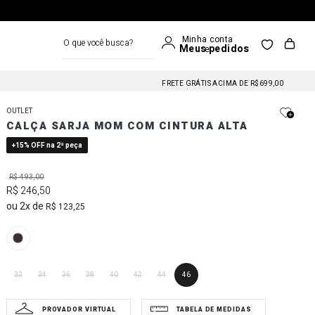
O que você busca?
FRETE GRÁTIS NAS COMPRAS A PARTIR DE R$699
FRETE GRÁTIS ACIMA DE R$699,00
FRETE GRÁTIS NAS COMPRAS A PARTIR DE R$699
OUTLET
FRETE GRÁTIS ACIMA DE R$699,00
CALÇA SARJA MOM COM CINTURA ALTA
FRETE GRÁTIS NAS COMPRAS A PARTIR DE R$699
+15% OFF na 2ª peça
R$
493
,
00
R$
246
,
50
2
R$
123
,
25
32
34
36
38
40
42
44
46