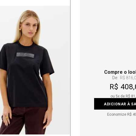
Compre o loo
De:
R$ 816,
R$ 408,
ou
5
x de
R$ 81
ADICIONAR À S
Economize
R$ 4