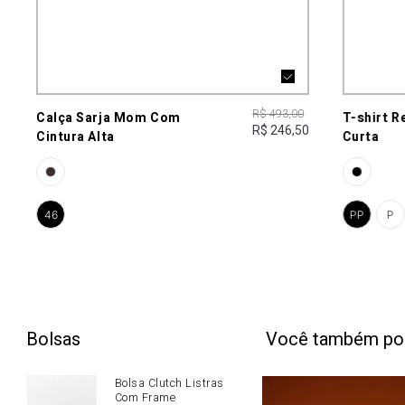
R$ 493,00
Calça Sarja Mom Com
T-shirt 
R$ 246,50
Cintura Alta
Curta
46
PP
P
Bolsas
Você também po
Bolsa Clutch Listras
Com Frame