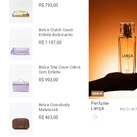
R$
793
,
00
Bolsa Clutch Couro
Enfeite Barbicacho
R$
1
.
197
,
00
Bolsa Tote Couro Cobra
Com Enfeite
R$
993
,
00
U
NEW IN
Perfume
Bolsa Crossbody
Lança
Até
5
x de
Matelassê
Origine 50ml
R$
463
,
00