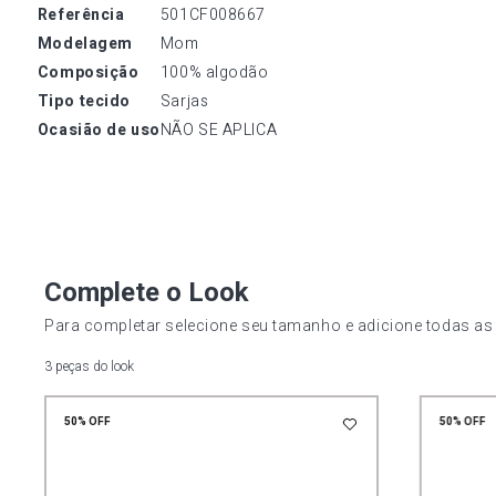
referência
501CF008667
modelagem
Mom
composição
100% algodão
tipo tecido
Sarjas
ocasião de uso
NÃO SE APLICA
Complete o Look
Para completar selecione seu tamanho e adicione todas as
3 peças do look
50%
OFF
50%
OFF