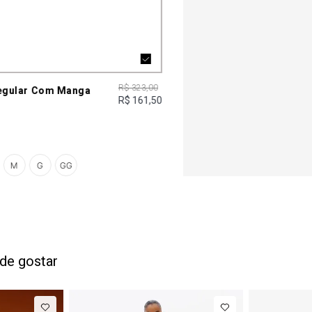
R$ 323,00
Regular Com Manga
R$ 161,50
M
G
GG
de gostar