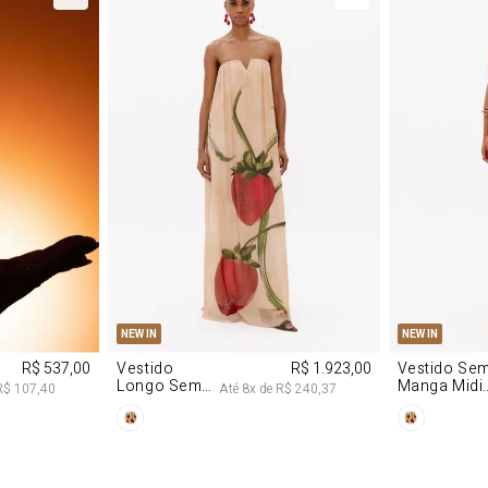
M
G
PP
P
NEW IN
NEW IN
R$ 537,00
Vestido
R$ 1.923,00
Vestido Se
Longo Sem
Manga Midi
R$ 107,40
Até
8
x de
R$ 240,37
Alças De
De Malha
Chiffon
Morango
Morango