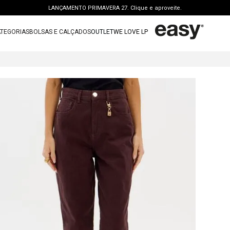
LANÇAMENTO PRIMAVERA 27. Clique e aproveite.
PERSONAL SHOPPER | garanta benefícios exclusivos. CONSULTAR >
TEGORIAS
BOLSAS E CALÇADOS
OUTLET
WE LOVE LP
FRETE GRÁTIS | a partir de R$ 699. APROVEITAR >
TERMOS MAIS BUSCADOS
OUTLET: ATÉ 65% OFF + 15 OFF NA 2ª PEÇA. Compre Agora >
1
º
vestido
LANÇAMENTO PRIMAVERA 27. Clique e aproveite.
2
º
bolsa
3
º
calca jeans
4
º
blusa
5
º
calca
6
º
bota
7
º
vestido curto
8
º
tenis
9
º
t shirt
10
º
saia