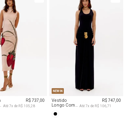
M
G
PP
P
M
G
NEW IN
m
R$ 737,00
Vestido
R$ 747,00
Longo Com
Até
7
x de
R$ 105,28
Até
7
x de
R$ 106,71
Aviamentos
Na Frente