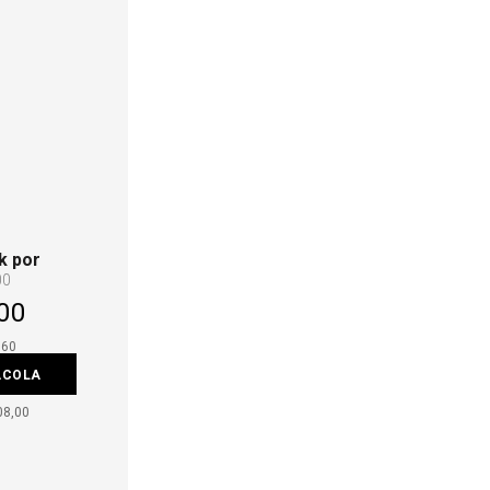
k por
00
00
,60
ACOLA
08,00