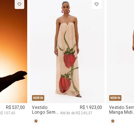
P
M
G
PP
P
NEW IN
NEW IN
R$ 537,00
Vestido
R$ 1.923,00
Vestido Se
Longo Sem
Manga Midi
R$ 107,40
Até
8
x de
R$ 240,37
Alças De
De Malha
Chiffon
Morango
Morango