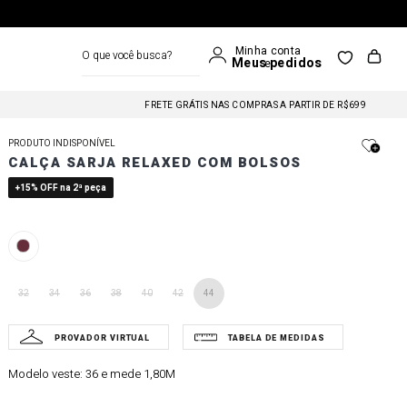
O que você busca?
FRETE GRÁTIS NAS COMPRAS A PARTIR DE R$699
FRETE GRÁTIS NAS COMPRAS A PARTIR DE R$699
PRODUTO INDISPONÍVEL
CALÇA SARJA RELAXED COM BOLSOS
FRETE GRÁTIS NAS COMPRAS A PARTIR DE R$699
+15% OFF na 2ª peça
32
34
36
38
40
42
44
Modelo veste:
36 e mede 1,80M