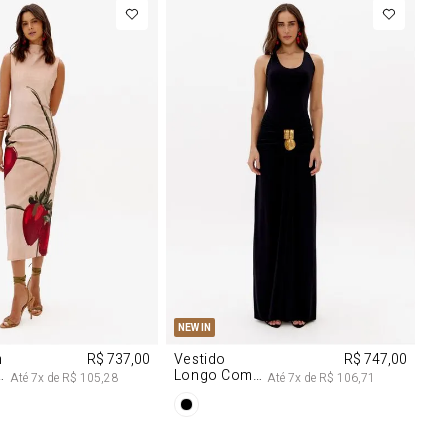
M
G
PP
P
M
G
NEW IN
m
R$ 737,00
Vestido
R$ 747,00
Longo Com
Até
7
x de
R$ 105,28
Até
7
x de
R$ 106,71
Aviamentos
Na Frente