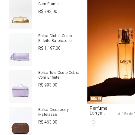
Com Frame
R$
793
,
00
Bolsa Clutch Couro
Enfeite Barbicacho
R$
1
.
197
,
00
Bolsa Tote Couro Cobra
Com Enfeite
R$
993
,
00
U
NEW IN
Perfume
Bolsa Crossbody
Lança
Até
5
x de
Matelassê
Origine 50ml
R$
463
,
00