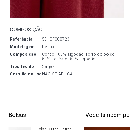
COMPOSIÇÃO
referência
501CF008723
modelagem
Relaxed
composição
Corpo 100% algodão; forro do bolso 
50% poliéster 50% algodão
tipo tecido
Sarjas
ocasião de uso
NÃO SE APLICA
Bolsas
Você também po
Bolsa Clutch Listras