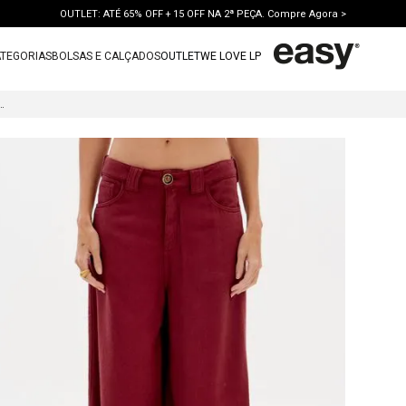
OUTLET: ATÉ 65% OFF + 15 OFF NA 2ª PEÇA. Compre Agora >
TEGORIAS
BOLSAS E CALÇADOS
OUTLET
WE LOVE LP
TERMOS MAIS BUSCADOS
ARJA RELAXED COM BOLSOS
1
º
vestido
2
º
bolsa
3
º
calca jeans
4
º
blusa
5
º
calca
6
º
vestido curto
7
º
bota
8
º
tenis
9
º
t shirt
10
º
saia