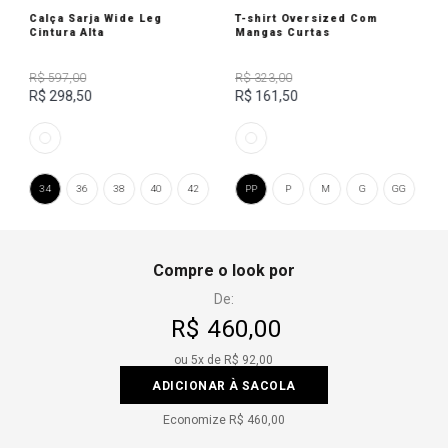
Calça Sarja Wide Leg
T-shirt Oversized Com
Cintura Alta
Mangas Curtas
R$ 597,00
R$ 323,00
R$ 298,50
R$ 161,50
34
36
38
40
42
PP
P
M
G
GG
Compre o look por
De:
R$ 460,00
ou
5
x de
R$ 92,00
ADICIONAR À SACOLA
Economize
R$ 460,00