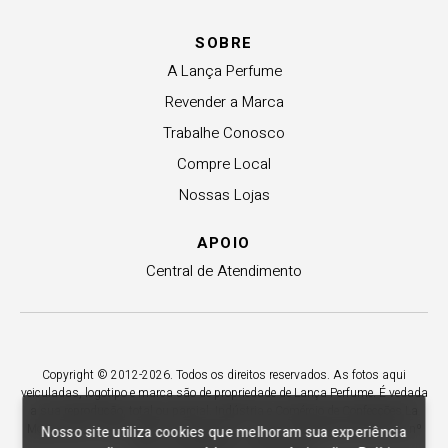
SOBRE
A Lança Perfume
Revender a Marca
Trabalhe Conosco
Compre Local
Nossas Lojas
APOIO
Central de Atendimento
Copyright © 2012-2026. Todos os direitos reservados. As fotos aqui
veiculadas, logotipo e marca são de propriedade de Lança Perfume. É vedada
a sua reprodução, total ou parcial. Indústria e Comércio de Confecções La
Moda LTDA - CNPJ 79.653.119/0009-70 – Acesso estadual Rio Maina, nº
Nosso site utiliza cookies que melhoram sua experiência
1925 - Vila Macarini - Criciúma/SC.