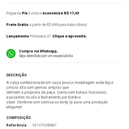
Pague no
Pix
à vista e
economize R$ 17,43
Frete Grátis
a partir de R$ 699 para todo o Brasil
Lançamento
Primavera 27.
Clique e aproveite.
Compre via Whatsapp,
Seja atendido por um especialista
DESCRIÇÃO DO PRODUTO
A calça confeccionada em sarja possui modelagem wide leg e
cintura alta com pernas amplas que
definem a proposta da peça. Conta com bolsos funcionais,
passantes no cós e fechamento por botão e
zíper. Combine com camisa ou body lp para uma produção
elegante!
COMPOSIÇÃO
referência
501CF008887