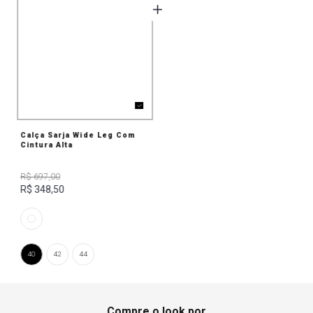
Calça Sarja Wide Leg Com
Cintura Alta
R$ 697,00
R$ 348,50
40
42
44
Compre o look por