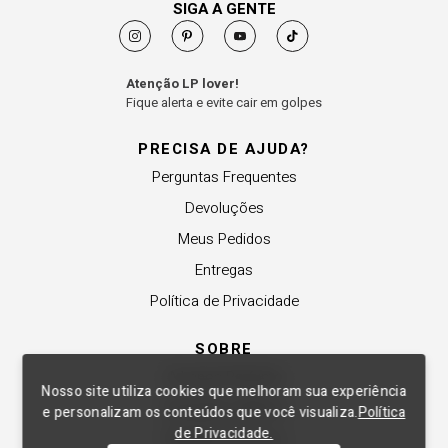
SIGA A GENTE
Atenção LP lover!
Fique alerta e evite cair em golpes
PRECISA DE AJUDA?
Perguntas Frequentes
Devoluções
Meus Pedidos
Entregas
Política de Privacidade
SOBRE
A Lança Perfume
Nosso site utiliza cookies que melhoram sua experiência
Revender a Marca
e personalizam os conteúdos que você visualiza.
Política
de Privacidade.
Trabalhe Conosco