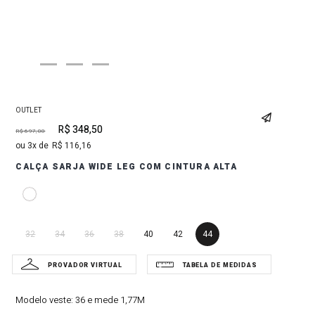
OUTLET
R$
348
,
50
R$
697
,
00
3
R$
116
,
16
CALÇA SARJA WIDE LEG COM CINTURA ALTA
32
34
36
38
40
42
44
Modelo veste:
36 e mede 1,77M