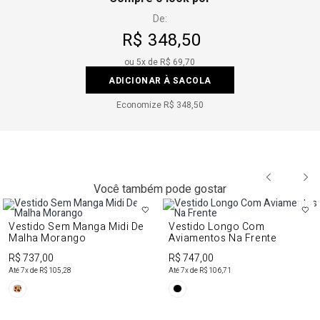
De:
R$ 348,50
ou
5
x de
R$ 69,70
ADICIONAR À SACOLA
Economize
R$ 348,50
Você também pode gostar
Vestido Sem Manga Midi De
Vestido Longo Com
Malha Morango
Aviamentos Na Frente
R$ 737,00
R$ 747,00
Até
7
x de
R$ 105,28
Até
7
x de
R$ 106,71