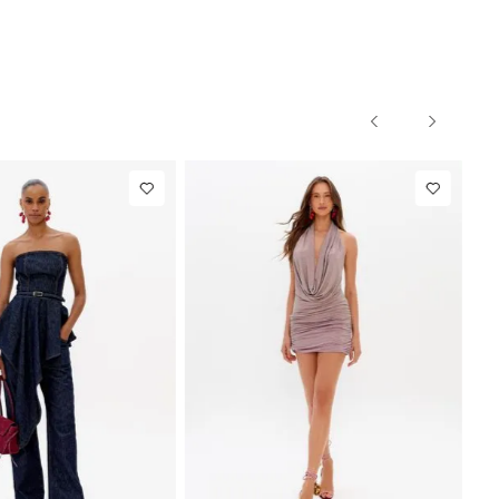
40
PP
P
M
G
PP
R$ 863,00
Colete
R$ 863,00
Blazer Sli
Alfaiataria
Com Linho
e
R$ 107,87
Até
8
x de
R$ 107,87
Com Linho