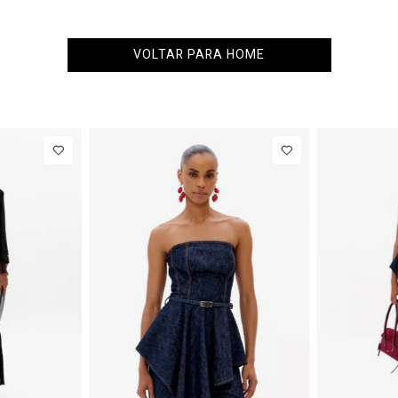
VOLTAR PARA HOME
PP
P
M
G
34
36
38
Blazer
R$ 1.777,00
Calça Jeans
Regular
Barrel
Até
8
x de
R$ 222,12
Até
8
x d
Manga Longa
Cintura
Acetinado
Média