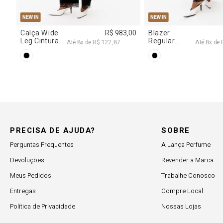
34
36
38
40
PP
P
M
G
W IN
NEW IN
lça Jeans
R$ 617,00
Vestido
R$ 2.99
ta Cintura
Decote
Até
6
x de
R$ 102,83
Até
8
x de
R$ 374,62
dia
Degagê Com
Brilhos
PRECISA DE AJUDA?
SOBRE
Perguntas Frequentes
A Lança Perfume
Devoluções
Revender a Marca
Meus Pedidos
Trabalhe Conosco
Entregas
Compre Local
Política de Privacidade
Nossas Lojas