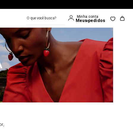
O que você busca?
A
or,