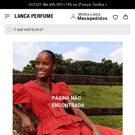
OUTLET: Até 65% OFF + 15% na 2ª peça. Confira >
LANÇAMENTO PRIMAVERA 27. Clique e aproveite.
O que você busca?
PÁGINA NÃO
ENCONTRADA