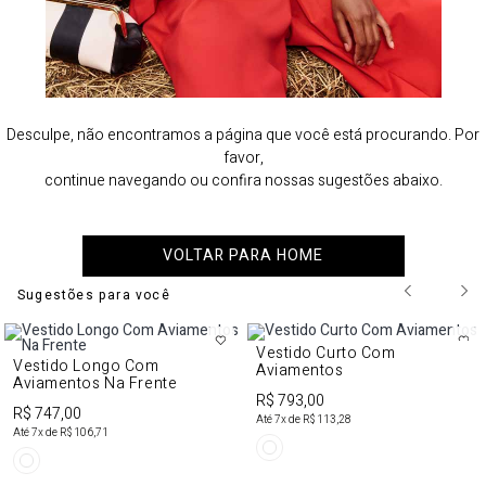
Desculpe, não encontramos a página que você está procurando. Por
favor,
continue navegando ou confira nossas sugestões abaixo.
VOLTAR PARA HOME
Sugestões para você
Vestido Curto Com
Vestido Longo Com
Aviamentos
Aviamentos Na Frente
R$ 793,00
R$ 747,00
Até
7
x de
R$ 113,28
Até
7
x de
R$ 106,71