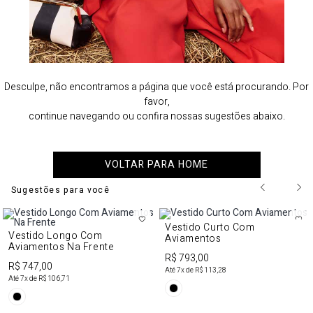
Desculpe, não encontramos a página que você está procurando. Por
favor,
continue navegando ou confira nossas sugestões abaixo.
VOLTAR PARA HOME
Sugestões para você
Vestido Curto Com
Vestido Longo Com
Aviamentos
Aviamentos Na Frente
R$ 793,00
R$ 747,00
Até
7
x de
R$ 113,28
Até
7
x de
R$ 106,71