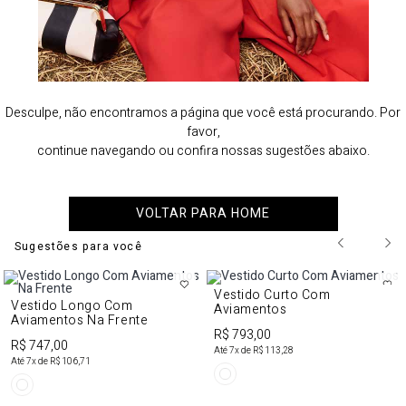
Desculpe, não encontramos a página que você está procurando. Por
favor,
continue navegando ou confira nossas sugestões abaixo.
VOLTAR PARA HOME
Sugestões para você
Vestido Curto Com
Vestido Longo Com
Aviamentos
Aviamentos Na Frente
R$ 793,00
R$ 747,00
Até
7
x de
R$ 113,28
Até
7
x de
R$ 106,71