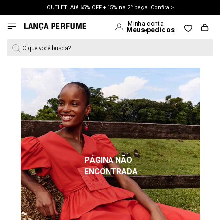
OUTLET: Até 65% OFF + 15% na 2ª peça. Confira >
LANÇAMENTO PRIMAVERA 27. Clique e aproveite.
O que você busca?
PÁGINA NÃO
ENCONTRADA