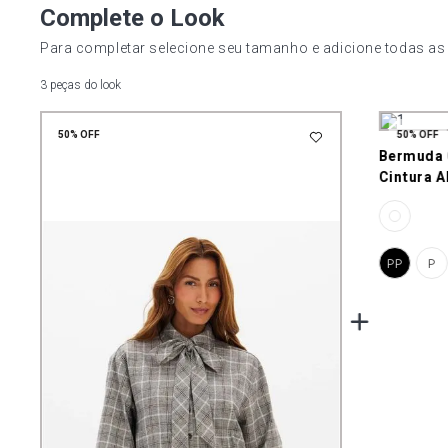
Complete o Look
Para completar selecione seu tamanho e adicione todas as
3 peças do look
50%
OFF
50%
OFF
Bermuda 
Cintura A
PP
P