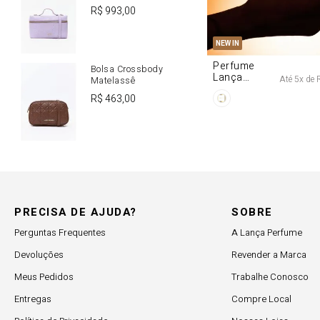
R$
993
,
00
U
NEW IN
Perfume
Bolsa Crossbody
Lança
Até
5
x de
Matelassê
Origine 50ml
R$
463
,
00
PRECISA DE AJUDA?
SOBRE
Perguntas Frequentes
A Lança Perfume
Devoluções
Revender a Marca
Meus Pedidos
Trabalhe Conosco
Entregas
Compre Local