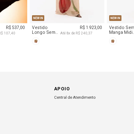
M
G
PP
P
NEW IN
NEW IN
R$ 537,00
Vestido
R$ 1.923,00
Vestido Se
Longo Sem
Manga Midi
R$ 107,40
Até
8
x de
R$ 240,37
Alças De
De Malha
Chiffon
Morango
Morango
APOIO
Central de Atendimento