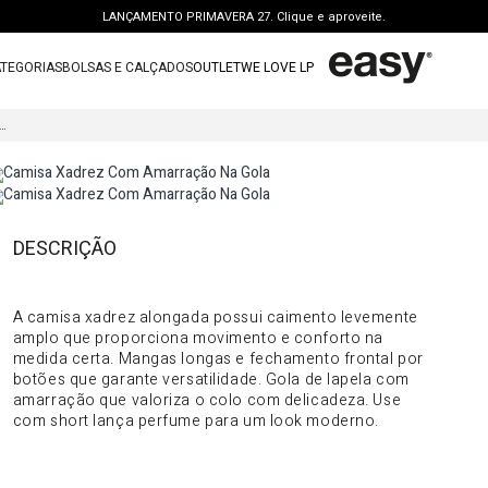
LANÇAMENTO PRIMAVERA 27. Clique e aproveite.
PERSONAL SHOPPER | garanta benefícios exclusivos. CONSULTAR >
TEGORIAS
BOLSAS E CALÇADOS
OUTLET
WE LOVE LP
FRETE GRÁTIS | a partir de R$ 699. APROVEITAR >
TERMOS MAIS BUSCADOS
OUTLET: ATÉ 65% OFF + 15 OFF NA 2ª PEÇA. Compre Agora >
A XADREZ COM AMARRAÇÃO NA GOLA
1
º
vestido
LANÇAMENTO PRIMAVERA 27. Clique e aproveite.
2
º
bolsa
3
º
calca jeans
4
º
blusa
DESCRIÇÃO
DO PRODUTO
5
º
calca
A camisa xadrez alongada possui caimento levemente
6
º
vestido curto
amplo que proporciona movimento e conforto na
medida certa. Mangas longas e fechamento frontal por
7
º
bota
botões que garante versatilidade. Gola de lapela com
8
º
t shirt
amarração que valoriza o colo com delicadeza. Use
com short lança perfume para um look moderno.
9
º
regata
10
º
tenis