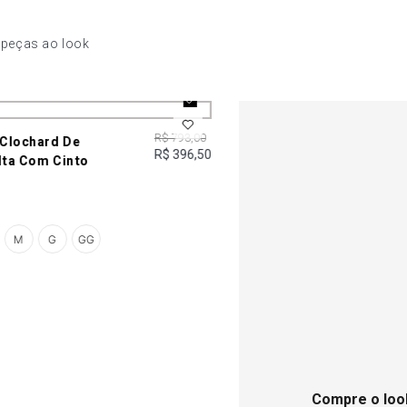
 peças ao look
R$ 793,00
Clochard De
R$ 396,50
lta Com Cinto
M
G
GG
Compre o loo