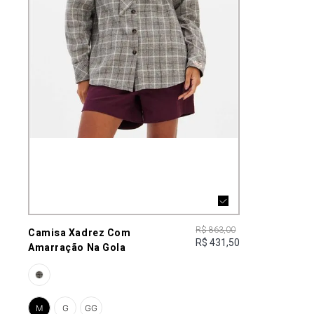
R$ 863,00
Camisa Xadrez Com
R$ 431,50
Amarração Na Gola
M
G
GG