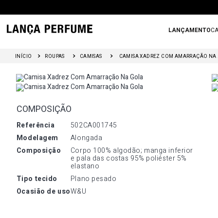
LANÇAMENTO
CA
ROUPAS
CAMISAS
CAMIS
COMPOSIÇÃO
referência
502CA001745
modelagem
Alongada
composição
Corpo 100% algodão; manga inferior 
e pala das costas 95% poliéster 5% 
elastano
tipo tecido
Plano pesado
ocasião de uso
W&U