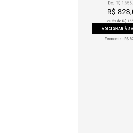
De:
R$ 1.656
R$ 828,
ou
5
x de
R$ 16
ADICIONAR À S
Economize
R$ 8