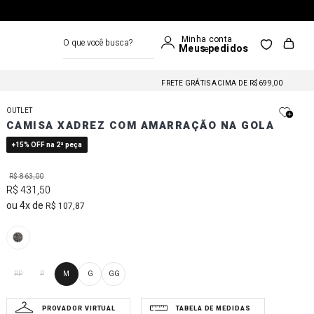
O que você busca?
FRETE GRÁTIS NAS COMPRAS A PARTIR DE R$699
FRETE GRÁTIS ACIMA DE R$699,00
FRETE GRÁTIS NAS COMPRAS A PARTIR DE R$699
OUTLET
FRETE GRÁTIS ACIMA DE R$699,00
CAMISA XADREZ COM AMARRAÇÃO NA GOLA
FRETE GRÁTIS NAS COMPRAS A PARTIR DE R$699
+15% OFF na 2ª peça
R$
863
,
00
R$
431
,
50
4
R$
107
,
87
PP
P
M
G
GG