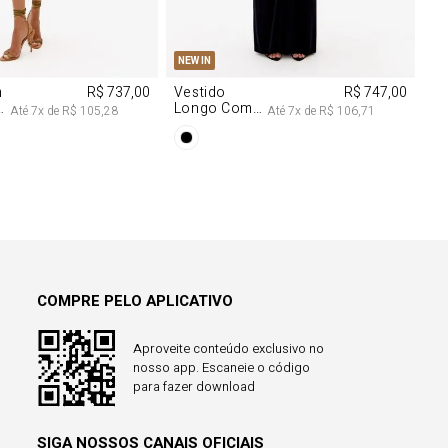
M
G
PP
P
M
G
NEW IN
m
R$ 737,00
Vestido
R$ 747,00
Longo Com
Até
7
x de
R$ 105,28
Até
7
x de
R$ 106,71
Aviamentos
Na Frente
COMPRE PELO APLICATIVO
Aproveite conteúdo exclusivo no
nosso app. Escaneie o código
para fazer download
SIGA NOSSOS CANAIS OFICIAIS