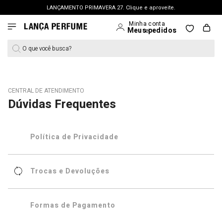
LANÇAMENTO PRIMAVERA 27. Clique e aproveite.
FRETE GRÁTIS | a partir de R$ 699. APROVEITAR >
PERSONAL SHOPPER | garanta benefícios exclusivos. CONSULTAR >
O que você busca?
OUTLET: Até 65% OFF + 15% na 2ª peça. Confira >
LANÇAMENTO PRIMAVERA 27. Clique e aproveite.
CENTRAL DE ATENDIMENTO
Dúvidas Frequentes
Política de Privacidade
Trocas e Devoluções
Formas de Pagamento