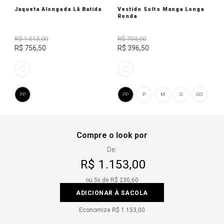
Jaqueta Alongada Lã Batida
Vestido Solto Manga Longa
Renda
R$ 1.513,00
R$ 793,00
R$ 756,50
R$ 396,50
PP
PP
P
M
G
GG
Compre o look por
De:
R$ 1.153,00
ou
5
x de
R$ 230,60
ADICIONAR À SACOLA
Economize
R$ 1.153,00