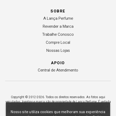
SOBRE
A Lança Perfume
Revender a Marca
Trabalhe Conosco
Compre Local
Nossas Lojas
APOIO
Central de Atendimento
Copyright © 2012-2026. Todos os direitos reservados. As fotos aqui
veiculadas, logotipo e marca são de propriedade de Lança Perfume. É vedada
a sua reprodução, total ou parcial. Indústria e Comércio de Confecções La
Moda LTDA - CNPJ 79.653.119/0009-70 – Acesso estadual Rio Maina, nº
Nosso site utiliza cookies que melhoram sua experiência
1925 - Vila Macarini - Criciúma/SC.