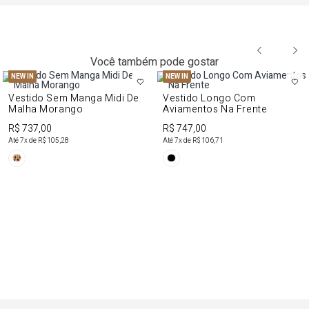
Você também pode gostar
NEW IN
NEW IN
Vestido Sem Manga Midi De
Vestido Longo Com
Malha Morango
Aviamentos Na Frente
R$ 737,00
R$ 747,00
Até
7
x de
R$ 105,28
Até
7
x de
R$ 106,71