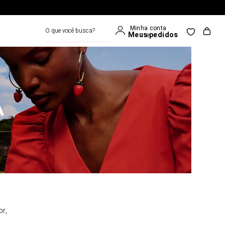
O que você busca?
A
or,