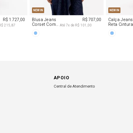
NEW IN
NEW IN
R$ 863,00
Colete
R$ 863,00
Blazer Slim
Alfaiataria
Com Linho
e
R$ 107,87
Até
8
x de
R$ 107,87
Com Linho
APOIO
Central de Atendimento