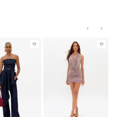
NEW IN
Calça Reta
R$ 863,00
Com Linho
Até
8
x de
R$ 107,87