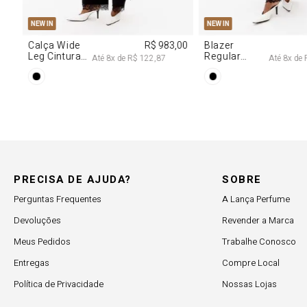
NEW IN
NEW IN
7,00
Blazer
R$ 1.777,00
Calça Jeans
Regular
Barrel
Até
8
x de
R$ 222,12
Até
8
x d
Manga Longa
Cintura
Acetinado
Média
PRECISA DE AJUDA?
SOBRE
Perguntas Frequentes
A Lança Perfume
Devoluções
Revender a Marca
Meus Pedidos
Trabalhe Conosco
Entregas
Compre Local
Política de Privacidade
Nossas Lojas