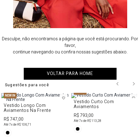
Desculpe, não encontramos a página que você está procurando. Por
favor,
continue navegando ou confira nossas sugestões abaixo.
VOLTAR PARA HOME
Sugestões para você
NEW IN
NEW IN
Vestido Curto Com
Vestido Longo Com
Aviamentos
Aviamentos Na Frente
R$ 793,00
R$ 747,00
Até
7
x de
R$ 113,28
Até
7
x de
R$ 106,71