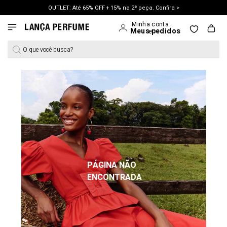
OUTLET: Até 65% OFF + 15% na 2ª peça. Confira >
LANÇAMENTO PRIMAVERA 27. Clique e aproveite.
O que você busca?
PÁGINA NÃO
ENCONTRADA