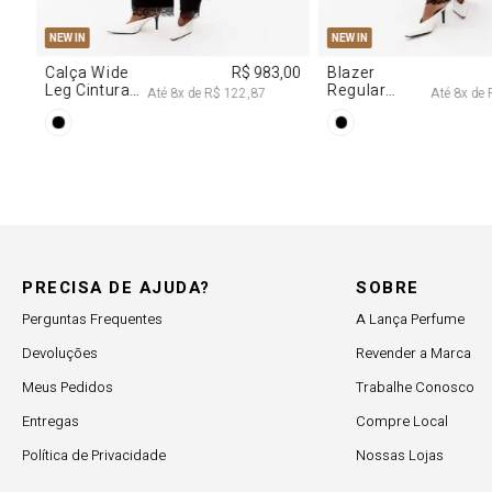
PP
P
M
G
PP
P
M
NEW IN
NEW IN
,00
Calça Wide
R$ 983,00
Blazer
Leg Cintura
Regular
Até
8
x de
R$ 122,87
Até
8
x de
Alta Com
Alongado
Renda
Com Renda
PRECISA DE AJUDA?
SOBRE
Perguntas Frequentes
A Lança Perfume
Devoluções
Revender a Marca
Meus Pedidos
Trabalhe Conosco
Entregas
Compre Local
Política de Privacidade
Nossas Lojas