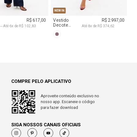
38
40
PP
P
M
G
NEW IN
R$ 617,00
Vestido
R$ 2.997,00
a
Decote
Até
6
x de
R$ 102,83
Até
8
x de
R$ 374,62
Degagê Com
Brilhos
COMPRE PELO APLICATIVO
Aproveite conteúdo exclusivo no
nosso app. Escaneie o código
para fazer download
SIGA NOSSOS CANAIS OFICIAIS