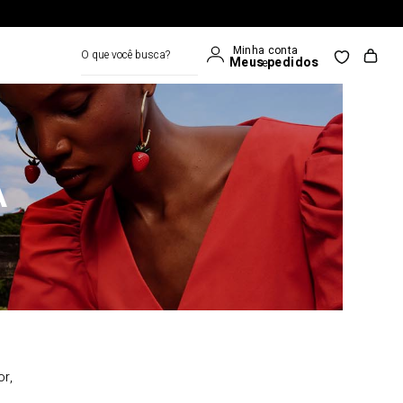
O que você busca?
A
or,