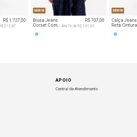
G
PP
P
M
G
34
36
NEW IN
NEW IN
R$ 1.727,00
Blusa Jeans
R$ 707,00
Calça Jeans
Corset Com
Reta Cintur
R$ 215,87
Até
7
x de
R$ 101,00
Cinto
Média
APOIO
Central de Atendimento