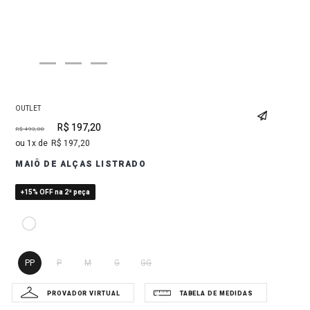
OUTLET
R$
197
,
20
R$
493
,
00
1
R$
197
,
20
MAIÔ DE ALÇAS LISTRADO
+15% OFF na 2ª peça
PP
P
M
G
GG