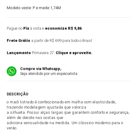
Modelo veste:
P e mede 1,74M
Pague no
Pix
à vista e
economize R$ 9,86
Frete Grátis
a partir de R$ 699 para todo o Brasil
Lançamento
Primavera 27.
Clique e aproveite.
Compre via Whatsapp,
Seja atendido por um especialista
DESCRIÇÃO DO PRODUTO
o maiô listrado é confeccionado em malha com elasticidade,
trazendo modelagem ajustada que valoriza
a silhueta. Possui alças largas que garantem conforto e segurança,
além de decote nas costas que
adiciona sensualidade na medida. Um clássico moderno para o
verão.