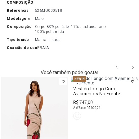
COMPOSIÇÃO
referência
526MO000518
modelagem
Maiô
composição
Corpo 83% poliéster 17% elastano; forro 
100% poliamida
tipo tecido
Malha pesada
ocasião de uso
PRAIA
Você também pode gostar
NEW IN
Vestido Longo Com
Aviamentos Na Frente
R$ 747,00
Até
7
x de
R$ 106,71