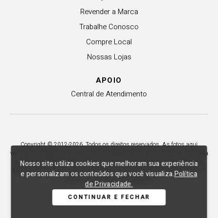
Revender a Marca
Trabalhe Conosco
Compre Local
Nossas Lojas
APOIO
Central de Atendimento
Copyright © 2012-2026. Todos os direitos reservados. As fotos aqui
veiculadas, logotipo e marca são de propriedade de Lança Perfume. É vedada
a sua reprodução, total ou parcial. Indústria e Comércio de Confecções La
Nosso site utiliza cookies que melhoram sua experiência
Moda LTDA - CNPJ 79.653.119/0009-70 – Acesso estadual Rio Maina, nº
e personalizam os conteúdos que você visualiza.
Política
1925 - Vila Macarini - Criciúma/SC.
de Privacidade.
CONTINUAR E FECHAR