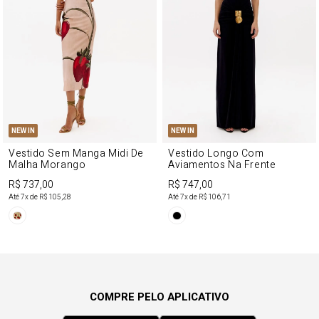
NEW IN
NEW IN
Vestido Sem Manga Midi De
Vestido Longo Com
Malha Morango
Aviamentos Na Frente
R$ 737,00
R$ 747,00
Até
7
x de
R$ 105,28
Até
7
x de
R$ 106,71
COMPRE PELO APLICATIVO