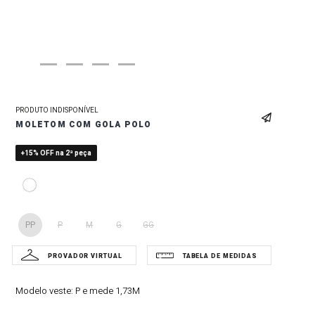
PRODUTO INDISPONÍVEL
MOLETOM COM GOLA POLO
+15% OFF na 2ª peça
PP
P
M
G
GG
Modelo veste:
P e mede 1,73M