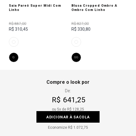
Saia Pareô Super Midi Com
Blusa Cropped Ombro A
Linho
Ombro Com Linho
R$ 887,00
R$ 827,00
R$ 310,45
R$ 330,80
G
GG
Compre o look por
De:
R$ 641,25
ou
5
x de
R$ 128,25
ADICIONAR À SACOLA
Economize
R$ 1.072,75