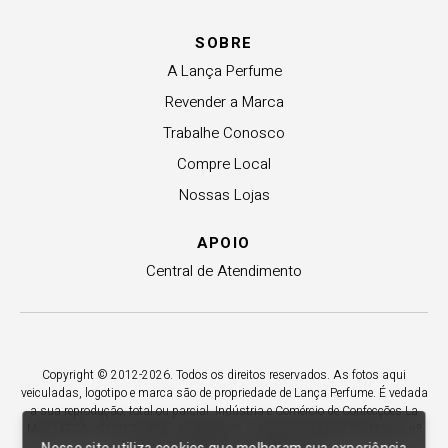
SOBRE
A Lança Perfume
Revender a Marca
Trabalhe Conosco
Compre Local
Nossas Lojas
APOIO
Central de Atendimento
Copyright © 2012-2026. Todos os direitos reservados. As fotos aqui
veiculadas, logotipo e marca são de propriedade de Lança Perfume. É vedada
a sua reprodução, total ou parcial. Indústria e Comércio de Confecções La
Moda LTDA - CNPJ 79.653.119/0009-70 – Acesso estadual Rio Maina, nº
1925 - Vila Macarini - Criciúma/SC.