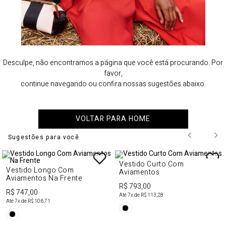
Desculpe, não encontramos a página que você está procurando. Por
favor,
continue navegando ou confira nossas sugestões abaixo.
VOLTAR PARA HOME
Sugestões para você
Vestido Curto Com
Vestido Longo Com
Aviamentos
Aviamentos Na Frente
R$ 793,00
R$ 747,00
Até
7
x de
R$ 113,28
Até
7
x de
R$ 106,71