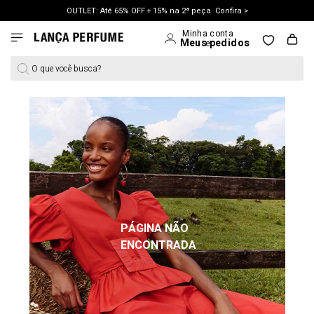
OUTLET: Até 65% OFF + 15% na 2ª peça. Confira >
O que você busca?
PÁGINA NÃO
ENCONTRADA