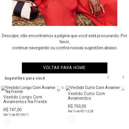
Desculpe, não encontramos a página que você está procurando. Por
favor,
continue navegando ou confira nossas sugestões abaixo.
VOLTAR PARA HOME
Sugestões para você
Vestido Curto Com
Vestido Longo Com
Aviamentos
Aviamentos Na Frente
R$ 793,00
R$ 747,00
Até
7
x de
R$ 113,28
Até
7
x de
R$ 106,71