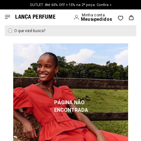
OUTLET: Até 65% OFF + 15% na 2ª peça. Confira >
LANÇAMENTO PRIMAVERA 27. Clique e aproveite.
O que você busca?
PÁGINA NÃO
ENCONTRADA