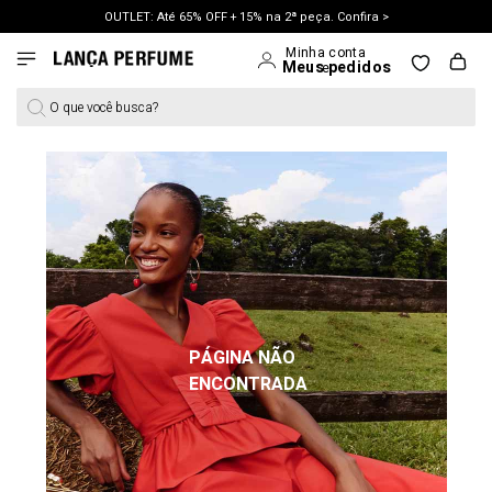
OUTLET: Até 65% OFF + 15% na 2ª peça. Confira >
LANÇAMENTO PRIMAVERA 27. Clique e aproveite.
O que você busca?
PÁGINA NÃO
ENCONTRADA