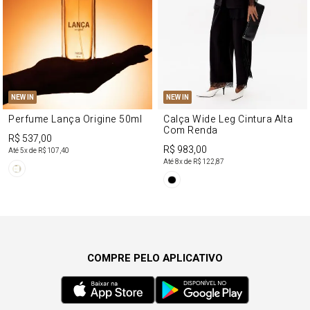
NEW IN
NEW IN
Perfume Lança Origine 50ml
Calça Wide Leg Cintura Alta
Com Renda
R$ 537,00
R$ 983,00
Até
5
x de
R$ 107,40
Até
8
x de
R$ 122,87
COMPRE PELO APLICATIVO