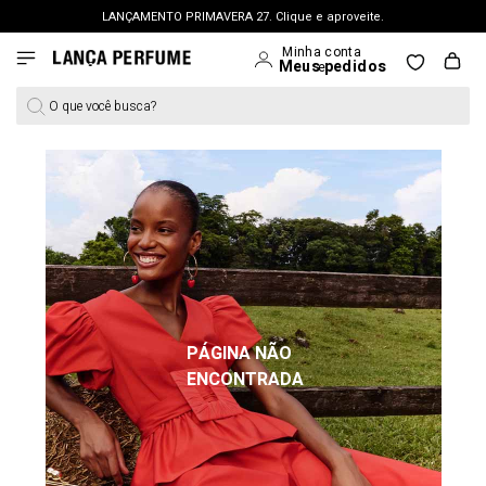
LANÇAMENTO PRIMAVERA 27. Clique e aproveite.
FRETE GRÁTIS | a partir de R$ 699. APROVEITAR >
PERSONAL SHOPPER | garanta benefícios exclusivos. CONSULTAR >
O que você busca?
OUTLET: Até 65% OFF + 15% na 2ª peça. Confira >
LANÇAMENTO PRIMAVERA 27. Clique e aproveite.
PÁGINA NÃO
ENCONTRADA