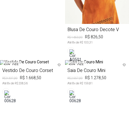
Blusa De Couro Decote V
R$ 826,50
R$ 1.653,00
Até
8
x de
R$ 103,31
50%
OFF
50%
OFF
Vestido De Couro Corset
Saia De Couro Mini
R$ 1.668,50
R$ 1.278,50
R$ 3.337,00
R$ 2.557,00
Até
8
x de
R$ 208,56
Até
8
x de
R$ 159,81