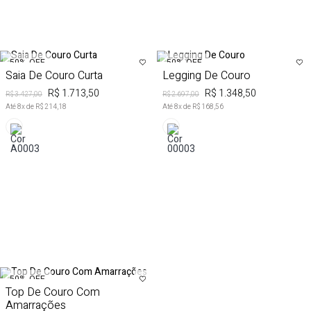
50%
OFF
50%
OFF
Saia De Couro Curta
Legging De Couro
R$ 1.713,50
R$ 1.348,50
R$ 3.427,00
R$ 2.697,00
Até
8
x de
R$ 214,18
Até
8
x de
R$ 168,56
50%
OFF
Top De Couro Com
Amarrações