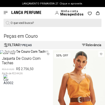
LANÇAMENTO PRIMAVERA 27. Clique e aproveite.
FRETE GRÁTIS | a partir de R$ 699. APROVEITAR >
PERSONAL SHOPPER | garanta benefícios exclusivos. CONSULTAR >
O que você busca?
OUTLET: Até 65% OFF + 15% na 2ª peça. Confira >
LANÇAMENTO PRIMAVERA 27. Clique e aproveite.
Peças em Couro
FILTRAR
Relevância
7
PEÇAS
50%
OFF
50%
OFF
Jaqueta De Couro Com
Tachas
R$ 2.756,50
R$ 5.513,00
Até
8
x de
R$ 344,56