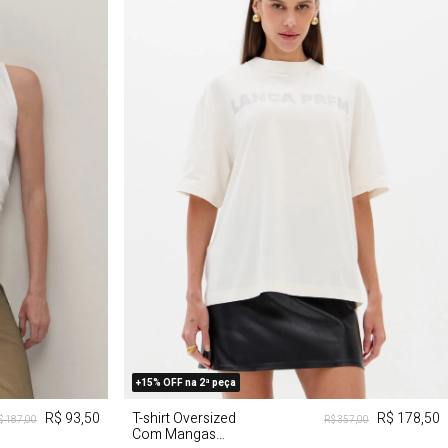
G
PP
P
M
G
+15% OFF na 2ª peça
R$ 93,50
T-shirt Oversized
R$ 178,50
$ 187,00
R$ 357,00
Com Mangas