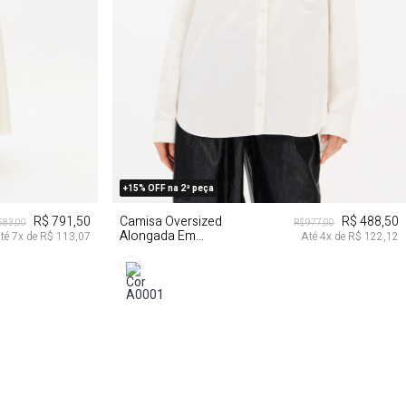
G
M
G
GG
+15% OFF na 2ª peça
R$ 791,50
Camisa Oversized
R$ 488,50
.583,00
R$ 977,00
Alongada Em
té
7
x de
R$ 113,07
Até
4
x de
R$ 122,12
Algodão Egípicio