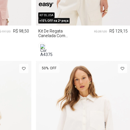
KIT BLUSA
PP
P
M
G
+15% OFF na 2ª peça
R$ 98,50
Kit De Regata
R$ 129,15
$ 197,00
R$ 287,00
Canelada Com
Faixa
50%
OFF