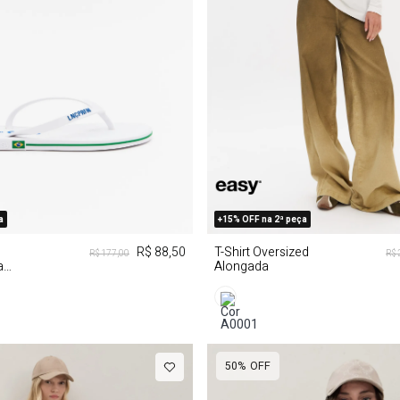
33/34
PP
P
M
a
+15% OFF na 2ª peça
R$ 88,50
T-Shirt Oversized
R$ 177,00
R$ 
a
Alongada
50%
OFF