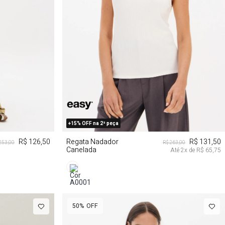
G
PP
M
G
GG
+15% OFF na 2ª peça
R$ 126,50
Regata Nadador
R$ 131,50
253,00
R$ 263,00
Canelada
Até
2
x de
R$ 65,75
50%
OFF