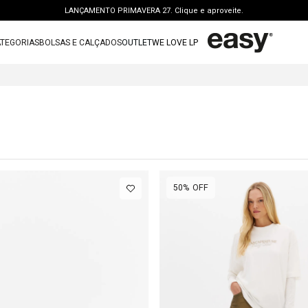
LANÇAMENTO PRIMAVERA 27. Clique e aproveite.
PERSONAL SHOPPER | garanta benefícios exclusivos. CONSULTAR >
TEGORIAS
BOLSAS E CALÇADOS
OUTLET
WE LOVE LP
FRETE GRÁTIS | a partir de R$ 699. APROVEITAR >
TERMOS MAIS BUSCADOS
OUTLET: ATÉ 65% OFF + 15 OFF NA 2ª PEÇA. Compre Agora >
1
º
vestido
LANÇAMENTO PRIMAVERA 27. Clique e aproveite.
2
º
bolsa
3
º
calca jeans
4
º
blusa
5
º
calca
50%
OFF
6
º
vestido curto
7
º
bota
8
º
t shirt
9
º
regata
10
º
tenis