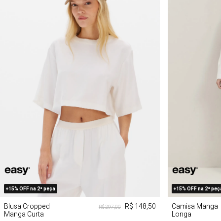
M
G
GG
M
+15% OFF na 2ª peça
+15% OFF na 2ª peç
Blusa Cropped
R$ 148,50
Camisa Manga
R$ 297,00
Manga Curta
Longa