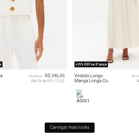
GG
PP
P
M
a
+15% OFF na 2ª peça
ia
R$ 346,50
Vestido Longo
R$ 693,00
R$ 1
Manga Longa Com
Até
3
x de
R$ 115,50
A
Cinto
Carregar mais looks