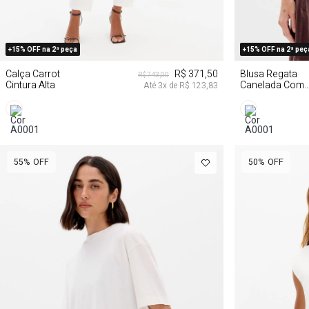
M
G
GG
P
+15% OFF na 2ª peça
+15% OFF na 2ª peç
Calça Carrot
R$ 371,50
Blusa Regata
R$ 743,00
Cintura Alta
Canelada Com
Até
3
x de
R$ 123,83
Aplicações
55%
OFF
50%
OFF