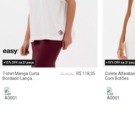
PP
P
M
G
G
+15% OFF na 2ª peça
+15% OFF na 2ª peç
T-shirt Manga Curta
R$ 118,35
Colete Alfaiatar
R$ 263,00
Bordado Lança
Com Botões
Perfume Easy