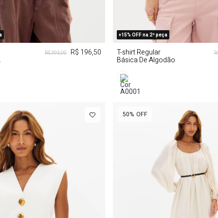
M
G
GG
M
GG
a
+15% OFF na 2ª peça
R$ 196,50
T-shirt Regular
R$ 393,00
R
Básica De Algodão
50%
OFF