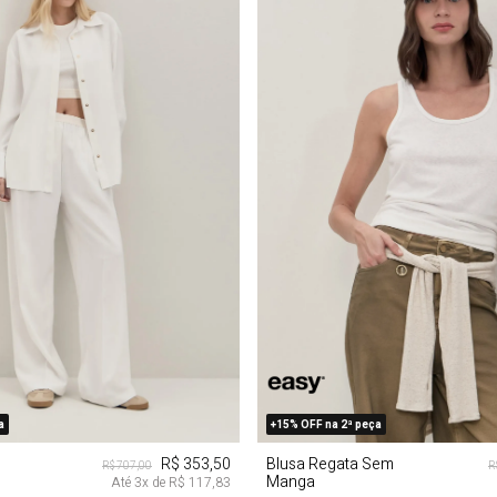
G
GG
PP
P
M
a
+15% OFF na 2ª peça
R$ 353,50
Blusa Regata Sem
R$ 707,00
R
Manga
Até
3
x de
R$ 117,83