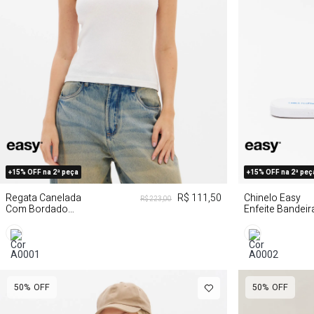
G
GG
+15% OFF na 2ª peça
+15% OFF na 2ª peç
Regata Canelada
R$ 111,50
Chinelo Easy
R$ 223,00
Com Bordado
Enfeite Bandeir
Brasil
Do Brasil
50%
OFF
50%
OFF