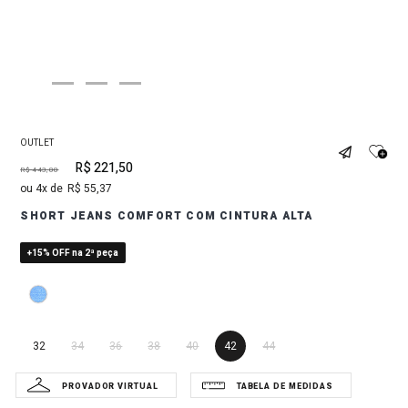
OUTLET
R$
221
,
50
R$
443
,
00
4
R$
55
,
37
SHORT JEANS COMFORT COM CINTURA ALTA
+15% OFF na 2ª peça
32
34
36
38
40
42
44