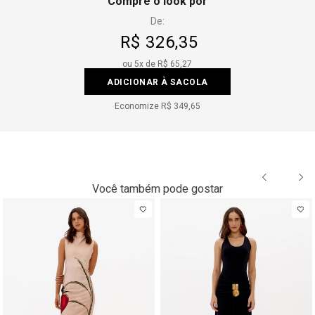
Compre o look por
De:
R$ 326,35
ou
5
x de
R$ 65,27
ADICIONAR À SACOLA
Economize
R$ 349,65
Você também pode gostar