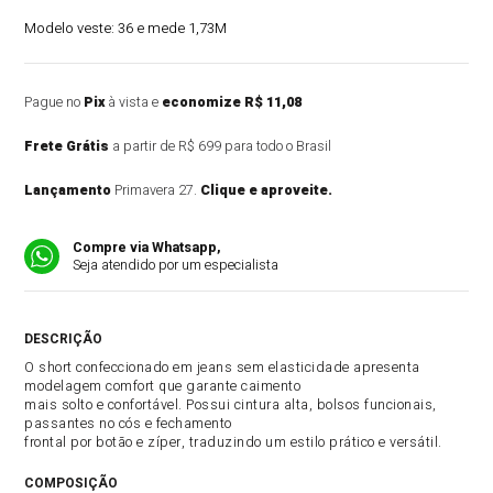
Modelo veste:
36 e mede 1,73M
Pague no
Pix
à vista e
economize R$ 11,08
Frete Grátis
a partir de R$ 699 para todo o Brasil
Lançamento
Primavera 27.
Clique e aproveite.
Compre via Whatsapp,
Seja atendido por um especialista
DESCRIÇÃO DO PRODUTO
O short confeccionado em jeans sem elasticidade apresenta
modelagem comfort que garante caimento
mais solto e confortável. Possui cintura alta, bolsos funcionais,
passantes no cós e fechamento
frontal por botão e zíper, traduzindo um estilo prático e versátil.
COMPOSIÇÃO