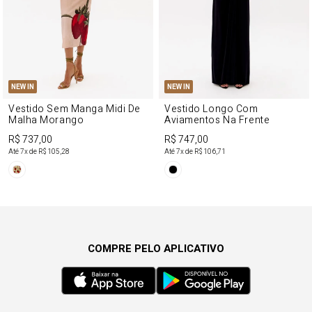
NEW IN
NEW IN
Vestido Sem Manga Midi De
Vestido Longo Com
Malha Morango
Aviamentos Na Frente
R$ 737,00
R$ 747,00
Até
7
x de
R$ 105,28
Até
7
x de
R$ 106,71
COMPRE PELO APLICATIVO