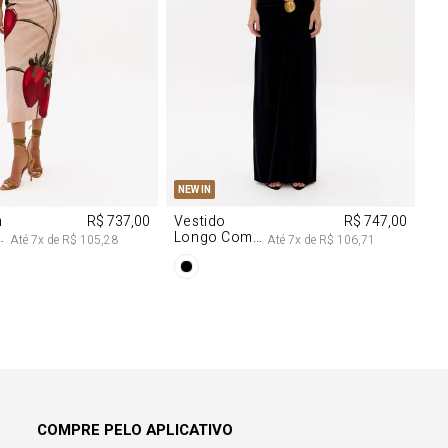
M
G
PP
P
M
G
NEW IN
m
R$ 737,00
Vestido
R$ 747,00
Longo Com
Até
7
x de
R$ 105,28
Até
7
x de
R$ 106,71
Aviamentos
Na Frente
COMPRE PELO APLICATIVO