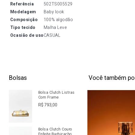
referência
502TS005529
modelagem
Baby look
composição
100% algodão
tipo tecido
Malha Leve
ocasião de uso
CASUAL
Bolsas
Você também po
Bolsa Clutch Listras
Com Frame
R$
793
,
00
Bolsa Clutch Couro
Enfeite Barbicacho