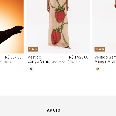
M
G
PP
P
NEW IN
NEW IN
R$ 537,00
Vestido
R$ 1.923,00
Vestido Se
Longo Sem
Manga Midi
R$ 107,40
Até
8
x de
R$ 240,37
Alças De
De Malha
Chiffon
Morango
Morango
APOIO