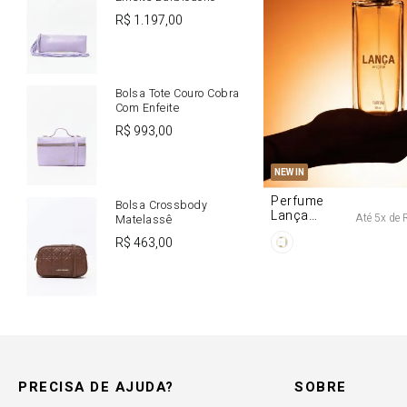
R$
1
.
197
,
00
Bolsa Tote Couro Cobra
Com Enfeite
R$
993
,
00
U
NEW IN
Perfume
Bolsa Crossbody
Lança
Até
5
x de
Matelassê
Origine 50ml
R$
463
,
00
PRECISA DE AJUDA?
SOBRE