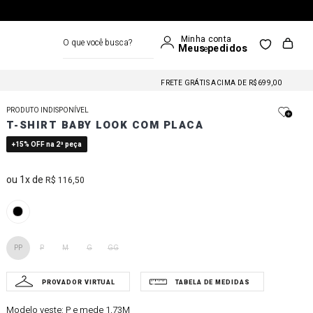
O que você busca?
FRETE GRÁTIS NAS COMPRAS A PARTIR DE R$699
FRETE GRÁTIS ACIMA DE R$699,00
FRETE GRÁTIS NAS COMPRAS A PARTIR DE R$699
PRODUTO INDISPONÍVEL
FRETE GRÁTIS ACIMA DE R$699,00
T-SHIRT BABY LOOK COM PLACA
FRETE GRÁTIS NAS COMPRAS A PARTIR DE R$699
+15% OFF na 2ª peça
1
R$
116
,
50
PP
P
M
G
GG
Modelo veste:
P e mede 1,73M