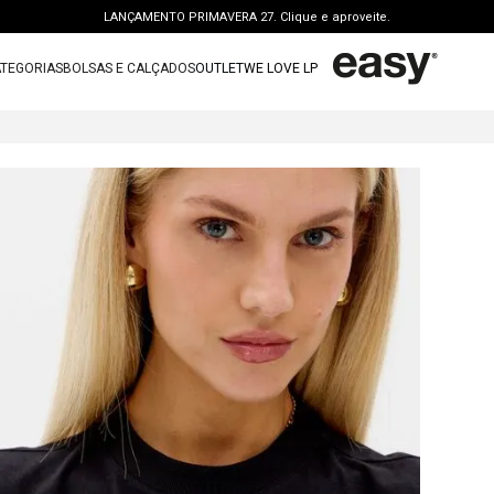
LANÇAMENTO PRIMAVERA 27. Clique e aproveite.
PERSONAL SHOPPER | garanta benefícios exclusivos. CONSULTAR >
TEGORIAS
BOLSAS E CALÇADOS
OUTLET
WE LOVE LP
FRETE GRÁTIS | a partir de R$ 699. APROVEITAR >
TERMOS MAIS BUSCADOS
OUTLET: ATÉ 65% OFF + 15 OFF NA 2ª PEÇA. Compre Agora >
1
º
vestido
LANÇAMENTO PRIMAVERA 27. Clique e aproveite.
2
º
bolsa
3
º
calca jeans
4
º
blusa
5
º
calca
6
º
bota
7
º
vestido curto
8
º
tenis
9
º
t shirt
10
º
saia