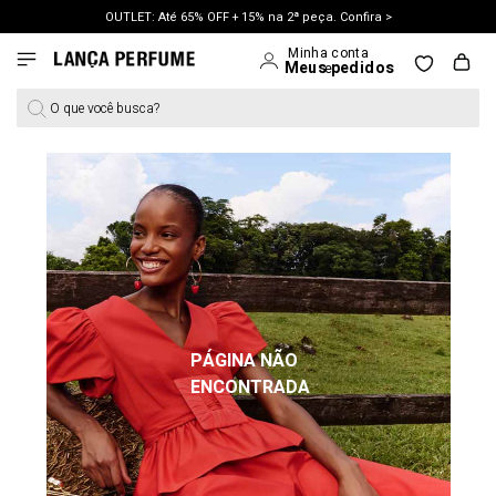
OUTLET: Até 65% OFF + 15% na 2ª peça. Confira >
LANÇAMENTO PRIMAVERA 27. Clique e aproveite.
O que você busca?
PÁGINA NÃO
ENCONTRADA