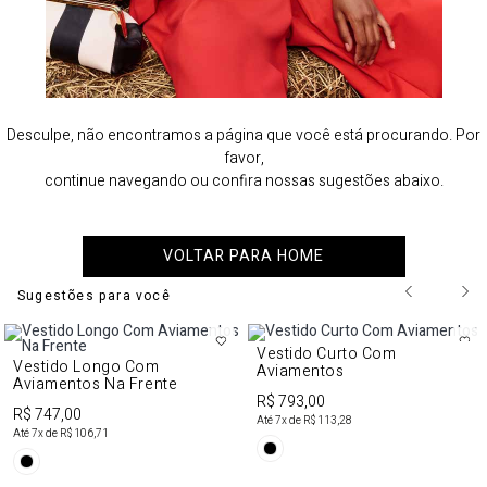
Desculpe, não encontramos a página que você está procurando. Por
favor,
continue navegando ou confira nossas sugestões abaixo.
VOLTAR PARA HOME
Sugestões para você
Vestido Curto Com
Vestido Longo Com
Aviamentos
Aviamentos Na Frente
R$ 793,00
R$ 747,00
Até
7
x de
R$ 113,28
Até
7
x de
R$ 106,71