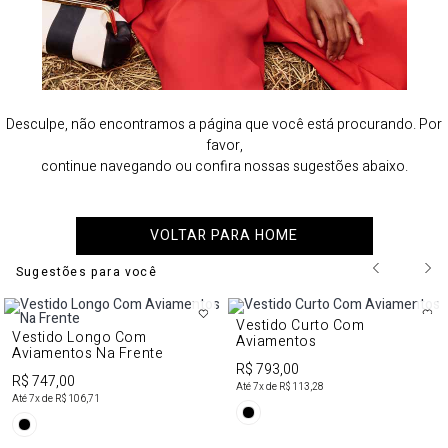
Desculpe, não encontramos a página que você está procurando. Por
favor,
continue navegando ou confira nossas sugestões abaixo.
VOLTAR PARA HOME
Sugestões para você
Vestido Curto Com
Vestido Longo Com
Aviamentos
Aviamentos Na Frente
R$ 793,00
R$ 747,00
Até
7
x de
R$ 113,28
Até
7
x de
R$ 106,71