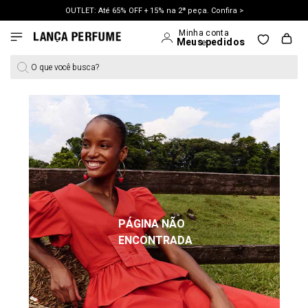
OUTLET: Até 65% OFF + 15% na 2ª peça. Confira >
LANÇAMENTO PRIMAVERA 27. Clique e aproveite.
O que você busca?
PÁGINA NÃO
ENCONTRADA