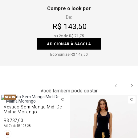
Compre o look por
De:
R$ 143,50
ou
2
x de
R$ 71,75
ADICIONAR À SACOLA
Economize
R$ 143,50
Você também pode gostar
NEW IN
Vestido Sem Manga Midi De
Malha Morango
R$ 737,00
Até
7
x de
R$ 105,28