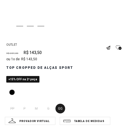
OUTLET
R$
143
,
50
R$
287
,
00
1
R$
143
,
50
TOP CROPPED DE ALÇAS SPORT
+15% OFF na 2ª peça
PP
P
M
G
GG