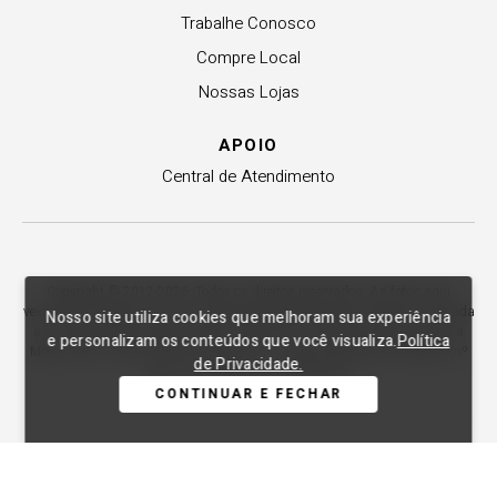
Trabalhe Conosco
Compre Local
Nossas Lojas
APOIO
Central de Atendimento
Copyright © 2012-2026. Todos os direitos reservados. As fotos aqui
veiculadas, logotipo e marca são de propriedade de Lança Perfume. É vedada
Nosso site utiliza cookies que melhoram sua experiência
a sua reprodução, total ou parcial. Indústria e Comércio de Confecções La
e personalizam os conteúdos que você visualiza.
Política
Moda LTDA - CNPJ 79.653.119/0009-70 – Acesso estadual Rio Maina, nº
de Privacidade.
1925 - Vila Macarini - Criciúma/SC.
CONTINUAR E FECHAR