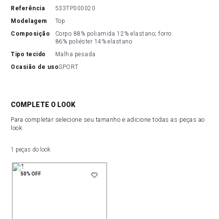
referência
533TP000020
modelagem
Top
composição
Corpo 88% poliamida 12% elastano; forro 
86% poliéster 14% elastano
tipo tecido
Malha pesada
ocasião de uso
SPORT
COMPLETE O LOOK
Para completar selecione seu tamanho e adicione todas as peças ao
look
1 peças do look
50%
OFF