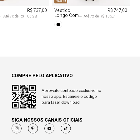
NEW IN
m
R$ 737,00
Vestido
R$ 747,00
Longo Com
Até
7
x de
R$ 105,28
Até
7
x de
R$ 106,71
Aviamentos
Na Frente
COMPRE PELO APLICATIVO
Aproveite conteúdo exclusivo no
nosso app. Escaneie o código
para fazer download
SIGA NOSSOS CANAIS OFICIAIS