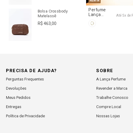
NEW IN
Perfume
Bolsa Crossbody
Lança
Até
5
x de
Matelassê
Origine 50ml
R$
463
,
00
PRECISA DE AJUDA?
SOBRE
Perguntas Frequentes
A Lança Perfume
Devoluções
Revender a Marca
Meus Pedidos
Trabalhe Conosco
Entregas
Compre Local
Política de Privacidade
Nossas Lojas