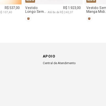
NEW IN
NEW IN
R$ 537,00
Vestido
R$ 1.923,00
Vestido Se
Longo Sem
Manga Midi
R$ 107,40
Até
8
x de
R$ 240,37
Alças De
De Malha
Chiffon
Morango
Morango
APOIO
Central de Atendimento