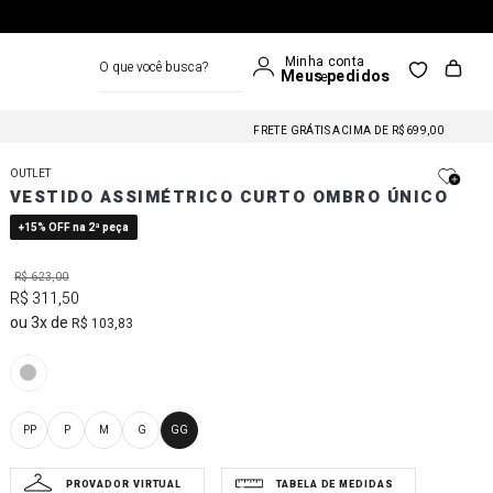
O que você busca?
FRETE GRÁTIS NAS COMPRAS A PARTIR DE R$699
FRETE GRÁTIS ACIMA DE R$699,00
FRETE GRÁTIS NAS COMPRAS A PARTIR DE R$699
OUTLET
FRETE GRÁTIS ACIMA DE R$699,00
VESTIDO ASSIMÉTRICO CURTO OMBRO ÚNICO
FRETE GRÁTIS NAS COMPRAS A PARTIR DE R$699
+15% OFF na 2ª peça
R$
623
,
00
R$
311
,
50
3
R$
103
,
83
PP
P
M
G
GG