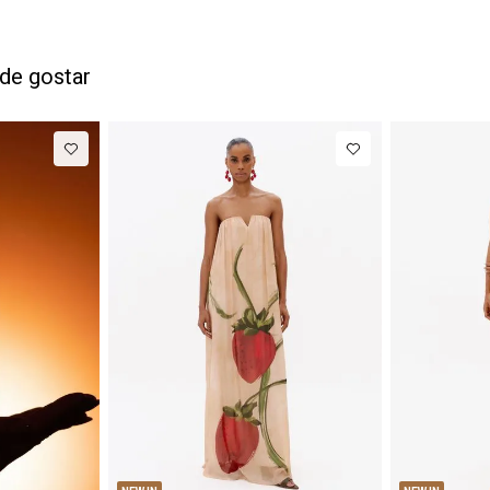
de gostar
M
G
PP
P