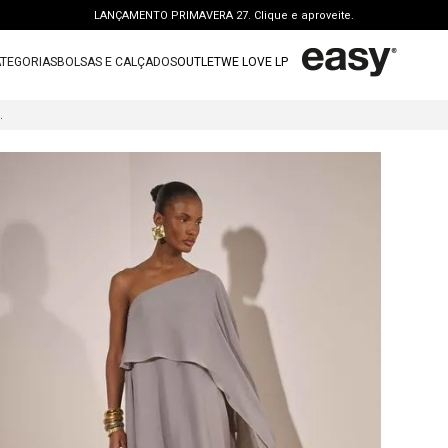
LANÇAMENTO PRIMAVERA 27. Clique e aproveite.
PERSONAL SHOPPER | garanta benefícios exclusivos. CONSULTAR >
TEGORIAS
BOLSAS E CALÇADOS
OUTLET
WE LOVE LP
FRETE GRÁTIS | a partir de R$ 699. APROVEITAR >
TERMOS MAIS BUSCADOS
OUTLET: ATÉ 65% OFF + 15 OFF NA 2ª PEÇA. Compre Agora >
RTO OMBRO ÚNICO
1
º
vestido
LANÇAMENTO PRIMAVERA 27. Clique e aproveite.
2
º
bolsa
3
º
calca jeans
4
º
blusa
5
º
calca
6
º
bota
7
º
vestido curto
8
º
tenis
9
º
t shirt
10
º
saia