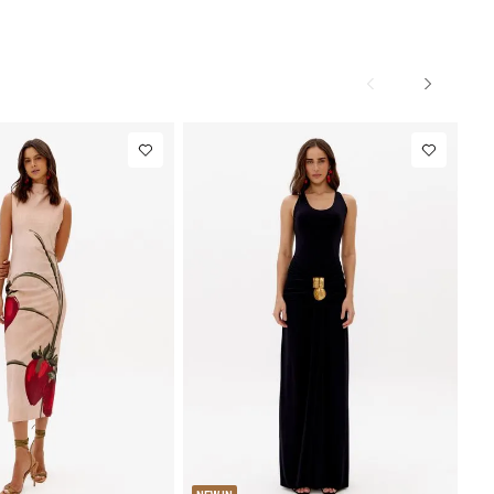
M
G
PP
P
M
G