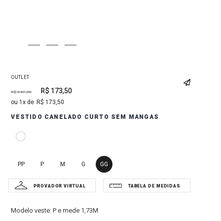
OUTLET
R$
173
,
50
R$
347
,
00
1
R$
173
,
50
VESTIDO CANELADO CURTO SEM MANGAS
PP
P
M
G
GG
Modelo veste:
P e mede 1,73M