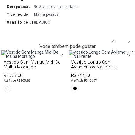
composição
96% viscose 4% elastano
tipo tecido
Malha pesada
ocasião de uso
BÁSICO
Você também pode gostar
Vestido Sem Manga Midi De
Vestido Longo Com
Malha Morango
Aviamentos Na Frente
R$ 737,00
R$ 747,00
Até
7
x de
R$ 105,28
Até
7
x de
R$ 106,71