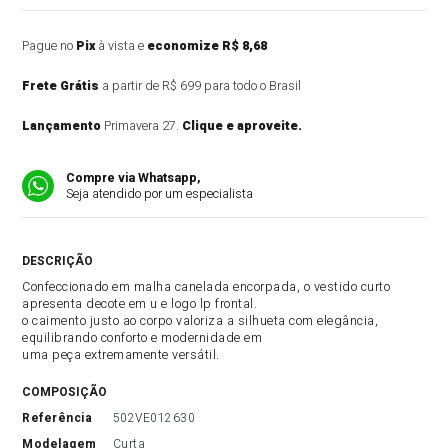
Pague no
Pix
à vista e
economize R$ 8,68
Frete Grátis
a partir de R$ 699 para todo o Brasil
Lançamento
Primavera 27.
Clique e aproveite.
Compre via Whatsapp,
Seja atendido por um especialista
DESCRIÇÃO DO PRODUTO
Confeccionado em malha canelada encorpada, o vestido curto
apresenta decote em u e logo lp frontal.
o caimento justo ao corpo valoriza a silhueta com elegância,
equilibrando conforto e modernidade em
uma peça extremamente versátil.
COMPOSIÇÃO
referência
502VE012630
modelagem
Curta