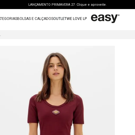
LANÇAMENTO PRIMAVERA 27. Clique e aproveite.
PERSONAL SHOPPER | garanta benefícios exclusivos. CONSULTAR >
TEGORIAS
BOLSAS E CALÇADOS
OUTLET
WE LOVE LP
FRETE GRÁTIS | a partir de R$ 699. APROVEITAR >
TERMOS MAIS BUSCADOS
OUTLET: ATÉ 65% OFF + 15 OFF NA 2ª PEÇA. Compre Agora >
 COM DECOTE U
1
º
vestido
LANÇAMENTO PRIMAVERA 27. Clique e aproveite.
2
º
bolsa
3
º
calca jeans
4
º
blusa
5
º
calca
6
º
bota
7
º
vestido curto
8
º
tenis
9
º
t shirt
10
º
saia