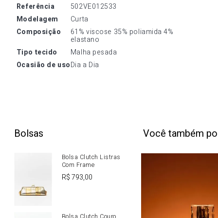
referência
502VE012533
modelagem
Curta
composição
61% viscose 35% poliamida 4% 
elastano
tipo tecido
Malha pesada
ocasião de uso
Dia a Dia
Bolsas
Você também po
Bolsa Clutch Listras
Com Frame
R$
793
,
00
Bolsa Clutch Couro