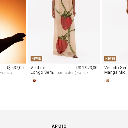
M
G
PP
P
NEW IN
NEW IN
R$ 537,00
Vestido
R$ 1.923,00
Vestido Se
Longo Sem
Manga Midi
R$ 107,40
Até
8
x de
R$ 240,37
Alças De
De Malha
Chiffon
Morango
Morango
APOIO