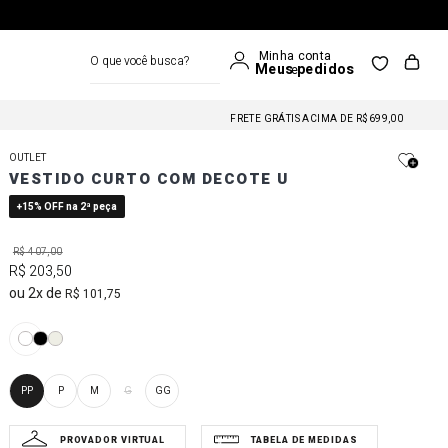
O que você busca?
FRETE GRÁTIS NAS COMPRAS A PARTIR DE R$699
FRETE GRÁTIS ACIMA DE R$699,00
FRETE GRÁTIS NAS COMPRAS A PARTIR DE R$699
OUTLET
FRETE GRÁTIS ACIMA DE R$699,00
VESTIDO CURTO COM DECOTE U
FRETE GRÁTIS NAS COMPRAS A PARTIR DE R$699
+15% OFF na 2ª peça
R$
407
,
00
R$
203
,
50
2
R$
101
,
75
PP
P
M
G
GG