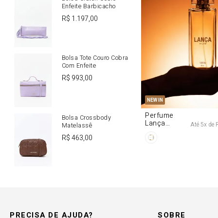
Enfeite Barbicacho
R$
1
.
197
,
00
Bolsa Tote Couro Cobra
Com Enfeite
R$
993
,
00
U
NEW IN
Perfume
Bolsa Crossbody
Lança
Até
5
x de
Matelassê
Origine 50ml
R$
463
,
00
PRECISA DE AJUDA?
SOBRE