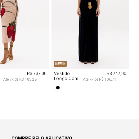
M
G
PP
P
M
G
NEW IN
m
R$ 737,00
Vestido
R$ 747,00
Longo Com
Até
7
x de
R$ 105,28
Até
7
x de
R$ 106,71
Aviamentos
Na Frente
COMPRE PELO APLICATIVO