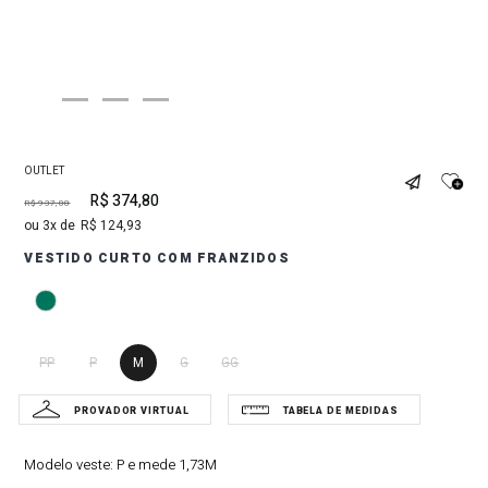
OUTLET
R$
374
,
80
R$
937
,
00
3
R$
124
,
93
VESTIDO CURTO COM FRANZIDOS
PP
P
M
G
GG
Modelo veste:
P e mede 1,73M