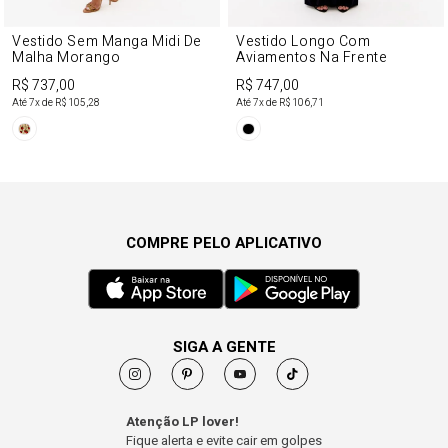
Vestido Sem Manga Midi De
Vestido Longo Com
Malha Morango
Aviamentos Na Frente
R$ 737,00
R$ 747,00
Até
7
x de
R$ 105,28
Até
7
x de
R$ 106,71
COMPRE PELO APLICATIVO
SIGA A GENTE
Atenção LP lover!
Fique alerta e evite cair em golpes