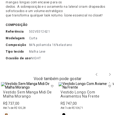
mangas longas com encaixe para os
dedos. A sobreposição e o aviamento na lateral criam drapeados
sofisticados e um volume estratégico
que transforma qualquer look noturno. Ícone essencial no closet!
COMPOSIÇÃO
referência
502VE012621
modelagem
Curta
composição
84% poliamida 16% elastano
tipo tecido
Malha Leve
ocasião de uso
NIGHT
Você também pode gostar
Vestido Sem Manga Midi De
Vestido Longo Com
Malha Morango
Aviamentos Na Frente
R$ 737,00
R$ 747,00
Até
7
x de
R$ 105,28
Até
7
x de
R$ 106,71