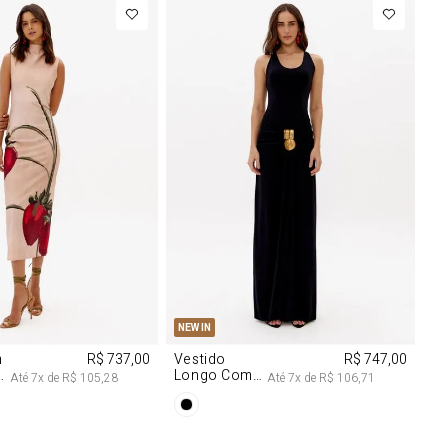
M
G
PP
P
M
G
NEW IN
m
R$ 737,00
Vestido
R$ 747,00
Longo Com
Até
7
x de
R$ 105,28
Até
7
x de
R$ 106,71
Aviamentos
Na Frente