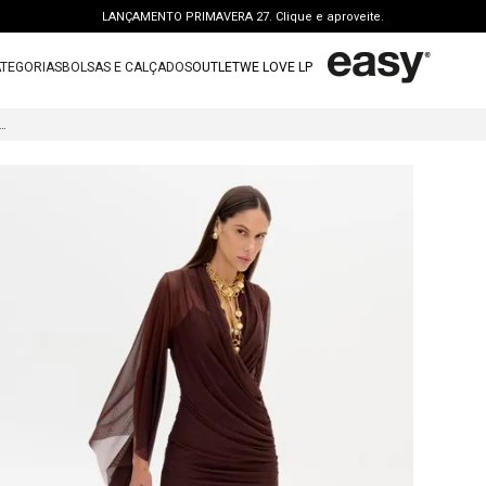
LANÇAMENTO PRIMAVERA 27. Clique e aproveite.
PERSONAL SHOPPER | garanta benefícios exclusivos. CONSULTAR >
TEGORIAS
BOLSAS E CALÇADOS
OUTLET
WE LOVE LP
FRETE GRÁTIS | a partir de R$ 699. APROVEITAR >
TERMOS MAIS BUSCADOS
OUTLET: ATÉ 65% OFF + 15 OFF NA 2ª PEÇA. Compre Agora >
DO CURTO TRANSPASSADO TULE
1
º
vestido
LANÇAMENTO PRIMAVERA 27. Clique e aproveite.
2
º
bolsa
3
º
calca jeans
4
º
blusa
5
º
calca
6
º
vestido curto
7
º
bota
8
º
t shirt
9
º
regata
10
º
tenis