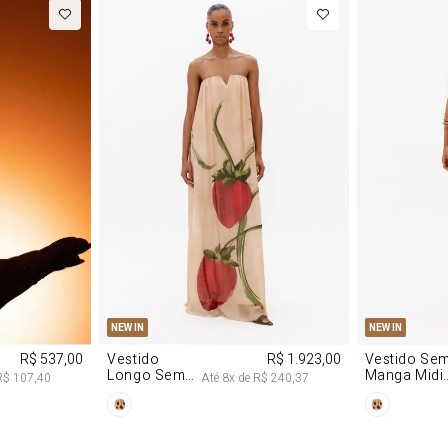
M
G
PP
P
NEW IN
NEW IN
R$ 537,00
Vestido
R$ 1.923,00
Vestido Se
Longo Sem
Manga Midi
R$ 107,40
Até
8
x de
R$ 240,37
Alças De
De Malha
Chiffon
Morango
Morango