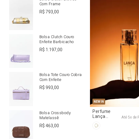
Com Frame
R$
793
,
00
Bolsa Clutch Couro
Enfeite Barbicacho
R$
1
.
197
,
00
Bolsa Tote Couro Cobra
Com Enfeite
R$
993
,
00
U
NEW IN
Perfume
Bolsa Crossbody
Lança
Até
5
x de
Matelassê
Origine 50ml
R$
463
,
00