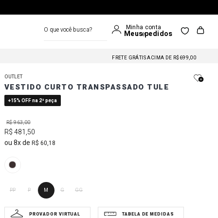
O que você busca?
FRETE GRÁTIS NAS COMPRAS A PARTIR DE R$699
FRETE GRÁTIS ACIMA DE R$699,00
FRETE GRÁTIS NAS COMPRAS A PARTIR DE R$699
OUTLET
FRETE GRÁTIS ACIMA DE R$699,00
VESTIDO CURTO TRANSPASSADO TULE
FRETE GRÁTIS NAS COMPRAS A PARTIR DE R$699
+15% OFF na 2ª peça
R$
963
,
00
R$
481
,
50
8
R$
60
,
18
PP
P
M
G
GG