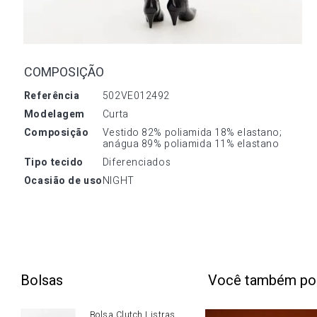
COMPOSIÇÃO
referência
502VE012492
modelagem
Curta
composição
Vestido 82% poliamida 18% elastano; 
anágua 89% poliamida 11% elastano
tipo tecido
Diferenciados
ocasião de uso
NIGHT
Bolsas
Você também po
Bolsa Clutch Listras