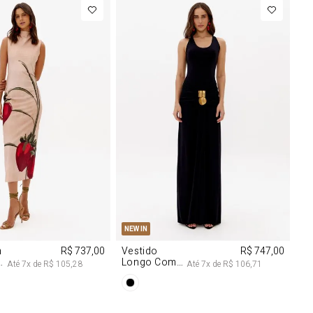
M
G
PP
P
M
G
NEW IN
m
R$ 737,00
Vestido
R$ 747,00
Longo Com
Até
7
x de
R$ 105,28
Até
7
x de
R$ 106,71
Aviamentos
Na Frente