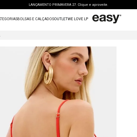
LANÇAMENTO PRIMAVERA 27. Clique e aproveite.
PERSONAL SHOPPER | garanta benefícios exclusivos. CONSULTAR >
TEGORIAS
BOLSAS E CALÇADOS
OUTLET
WE LOVE LP
FRETE GRÁTIS | a partir de R$ 699. APROVEITAR >
TERMOS MAIS BUSCADOS
OUTLET: ATÉ 65% OFF + 15 OFF NA 2ª PEÇA. Compre Agora >
M RECORTES
1
º
vestido
LANÇAMENTO PRIMAVERA 27. Clique e aproveite.
2
º
bolsa
3
º
calca jeans
4
º
blusa
5
º
calca
6
º
vestido curto
7
º
bota
8
º
t shirt
9
º
regata
10
º
tenis