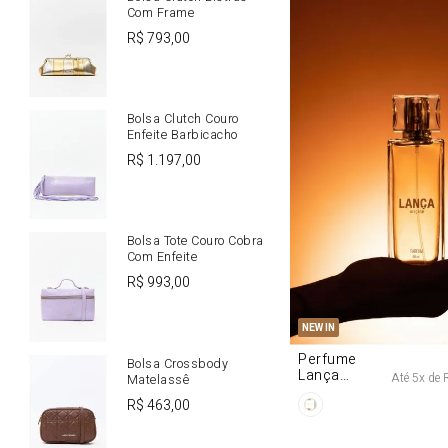
Com Frame
R$
793
,
00
Bolsa Clutch Couro
Enfeite Barbicacho
R$
1
.
197
,
00
Bolsa Tote Couro Cobra
Com Enfeite
R$
993
,
00
U
NEW IN
Perfume
Bolsa Crossbody
Lança
Até
5
x de
Matelassê
Origine 50ml
R$
463
,
00