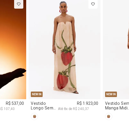
M
G
PP
P
NEW IN
NEW IN
R$ 537,00
Vestido
R$ 1.923,00
Vestido Se
Longo Sem
Manga Midi
R$ 107,40
Até
8
x de
R$ 240,37
Alças De
De Malha
Chiffon
Morango
Morango