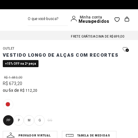
O que você busca?
FRETE GRÁTIS NAS COMPRAS A PARTIR DE R$699
FRETE GRÁTIS ACIMA DE R$699,00
FRETE GRÁTIS NAS COMPRAS A PARTIR DE R$699
OUTLET
FRETE GRÁTIS ACIMA DE R$699,00
VESTIDO LONGO DE ALÇAS COM RECORTES
FRETE GRÁTIS NAS COMPRAS A PARTIR DE R$699
+15% OFF na 2ª peça
R$
1
.
683
,
00
R$
673
,
20
6
R$
112
,
20
PP
P
M
G
GG