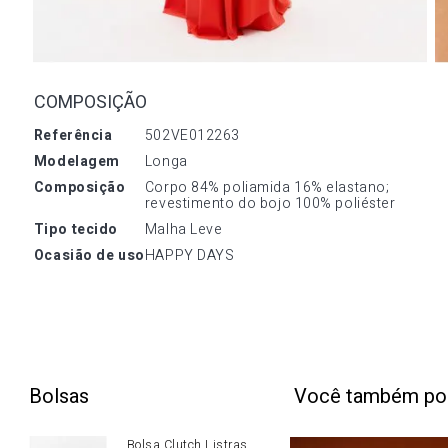
COMPOSIÇÃO
referência
502VE012263
modelagem
Longa
composição
Corpo 84% poliamida 16% elastano; 
revestimento do bojo 100% poliéster
tipo tecido
Malha Leve
ocasião de uso
HAPPY DAYS
Bolsas
Você também po
Bolsa Clutch Listras