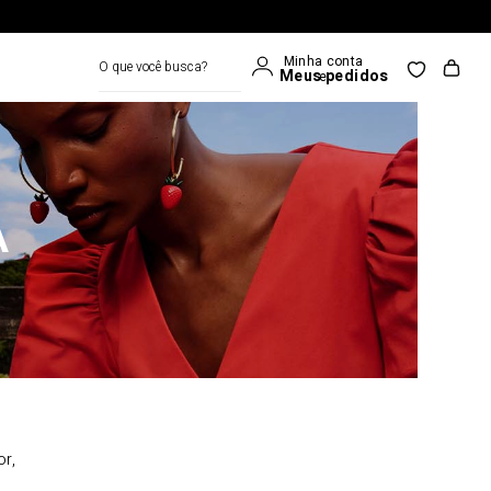
O que você busca?
A
or,