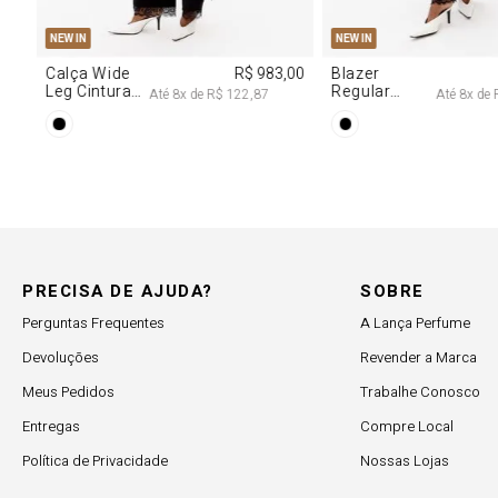
PP
P
M
G
PP
P
M
NEW IN
NEW IN
,00
Calça Wide
R$ 983,00
Blazer
Leg Cintura
Regular
Até
8
x de
R$ 122,87
Até
8
x de
Alta Com
Alongado
Renda
Com Renda
PRECISA DE AJUDA?
SOBRE
Perguntas Frequentes
A Lança Perfume
Devoluções
Revender a Marca
Meus Pedidos
Trabalhe Conosco
Entregas
Compre Local
Política de Privacidade
Nossas Lojas