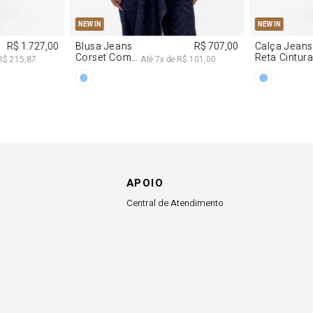
G
PP
P
M
G
34
36
NEW IN
NEW IN
R$ 1.727,00
Blusa Jeans
R$ 707,00
Calça Jeans
Corset Com
Reta Cintur
R$ 215,87
Até
7
x de
R$ 101,00
Cinto
Média
APOIO
Central de Atendimento