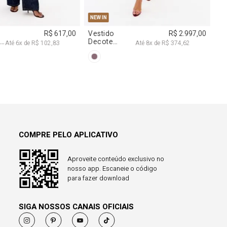
38
40
PP
P
M
G
NEW IN
R$ 617,00
Vestido
R$ 2.997,00
a
Decote
Até
6
x de
R$ 102,83
Até
8
x de
R$ 374,62
Degagê Com
Brilhos
COMPRE PELO APLICATIVO
Aproveite conteúdo exclusivo no
nosso app. Escaneie o código
para fazer download
SIGA NOSSOS CANAIS OFICIAIS