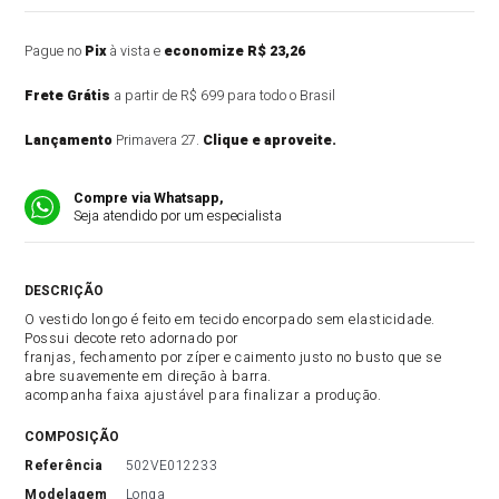
Pague no
Pix
à vista e
economize R$ 23,26
Frete Grátis
a partir de R$ 699 para todo o Brasil
Lançamento
Primavera 27.
Clique e aproveite.
Compre via Whatsapp,
Seja atendido por um especialista
DESCRIÇÃO DO PRODUTO
O vestido longo é feito em tecido encorpado sem elasticidade.
Possui decote reto adornado por
franjas, fechamento por zíper e caimento justo no busto que se
abre suavemente em direção à barra.
acompanha faixa ajustável para finalizar a produção.
COMPOSIÇÃO
referência
502VE012233
modelagem
Longa