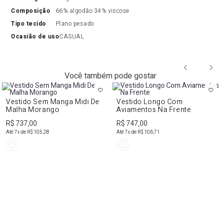
composição
66% algodão 34% viscose
tipo tecido
Plano pesado
ocasião de uso
CASUAL
Você também pode gostar
Vestido Sem Manga Midi De
Vestido Longo Com
Malha Morango
Aviamentos Na Frente
R$ 737,00
R$ 747,00
Até
7
x de
R$ 105,28
Até
7
x de
R$ 106,71