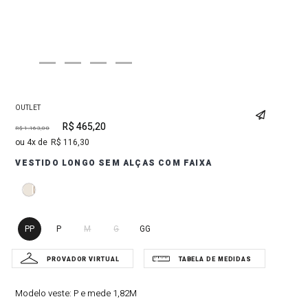
OUTLET
R$
465
,
20
R$
1
.
163
,
00
4
R$
116
,
30
VESTIDO LONGO SEM ALÇAS COM FAIXA
PP
P
M
G
GG
Modelo veste:
P e mede 1,82M